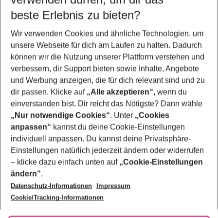
12.08.26
–
10.08.27
5-8 Nächte
beste Erlebnis zu bieten?
Wer wird verreisen
Wir verwenden Cookies und ähnliche Technologien, um
2 Erwachsene
Keine Kinder
unsere Webseite für dich am Laufen zu halten. Dadurch
können wir die Nutzung unserer Plattform verstehen und
Mehr Filter anzeigen
verbessern, dir Support bieten sowie Inhalte, Angebote
und Werbung anzeigen, die für dich relevant sind und zu
dir passen. Klicke auf
„Alle akzeptieren“
, wenn du
einverstanden bist. Dir reicht das Nötigste? Dann wähle
„Nur notwendige Cookies“
. Unter
„Cookies
anpassen“
kannst du deine Cookie-Einstellungen
Footer
Footer navigation
individuell anpassen. Du kannst deine Privatsphäre-
Über uns
Einstellungen natürlich jederzeit ändern oder widerrufen
AGB
– klicke dazu einfach unten auf
„Cookie-Einstellungen
Service & Hilfe
Bestpreisgarantie
ändern“
.
Datenschutz-Informationen
Impressum
Agenturbetreuung
Cookie-Einstellungen ändern
Folge uns
Barrierefreies Reisen
Cookie/Tracking-Informationen
Cookie-Richtlinie
Check-in
Datenschutz