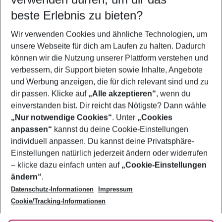
10.08.26
–
08.08.27
5-8 Nächte
beste Erlebnis zu bieten?
Wer wird verreisen
Wir verwenden Cookies und ähnliche Technologien, um
2 Erwachsene
Keine Kinder
unsere Webseite für dich am Laufen zu halten. Dadurch
können wir die Nutzung unserer Plattform verstehen und
Mehr Filter anzeigen
verbessern, dir Support bieten sowie Inhalte, Angebote
und Werbung anzeigen, die für dich relevant sind und zu
dir passen. Klicke auf
„Alle akzeptieren“
, wenn du
einverstanden bist. Dir reicht das Nötigste? Dann wähle
„Nur notwendige Cookies“
. Unter
„Cookies
anpassen“
kannst du deine Cookie-Einstellungen
Footer
Footer navigation
individuell anpassen. Du kannst deine Privatsphäre-
Über uns
Einstellungen natürlich jederzeit ändern oder widerrufen
AGB
– klicke dazu einfach unten auf
„Cookie-Einstellungen
Service & Hilfe
Bestpreisgarantie
ändern“
.
Datenschutz-Informationen
Impressum
Agenturbetreuung
Cookie-Einstellungen ändern
Folge uns
Barrierefreies Reisen
Cookie/Tracking-Informationen
Cookie-Richtlinie
Check-in
Datenschutz