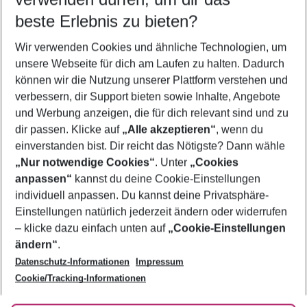
10.08.26
–
08.08.27
5-8 Nächte
beste Erlebnis zu bieten?
Wer wird verreisen
Wir verwenden Cookies und ähnliche Technologien, um
2 Erwachsene
Keine Kinder
unsere Webseite für dich am Laufen zu halten. Dadurch
können wir die Nutzung unserer Plattform verstehen und
Mehr Filter anzeigen
verbessern, dir Support bieten sowie Inhalte, Angebote
und Werbung anzeigen, die für dich relevant sind und zu
dir passen. Klicke auf
„Alle akzeptieren“
, wenn du
einverstanden bist. Dir reicht das Nötigste? Dann wähle
„Nur notwendige Cookies“
. Unter
„Cookies
anpassen“
kannst du deine Cookie-Einstellungen
Footer
Footer navigation
individuell anpassen. Du kannst deine Privatsphäre-
Über uns
Einstellungen natürlich jederzeit ändern oder widerrufen
AGB
– klicke dazu einfach unten auf
„Cookie-Einstellungen
Service & Hilfe
Bestpreisgarantie
ändern“
.
Datenschutz-Informationen
Impressum
Agenturbetreuung
Cookie-Einstellungen ändern
Folge uns
Barrierefreies Reisen
Cookie/Tracking-Informationen
Cookie-Richtlinie
Check-in
Datenschutz