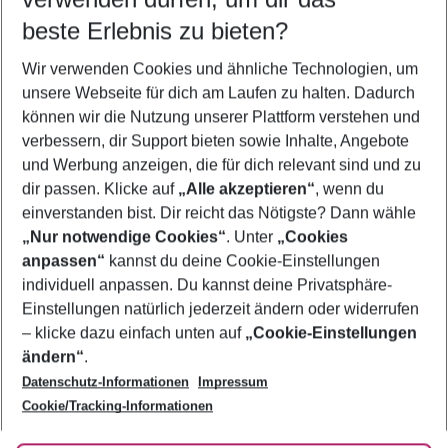
07.08.26
–
05.08.27
5-8 Nächte
beste Erlebnis zu bieten?
Wer wird verreisen
Wir verwenden Cookies und ähnliche Technologien, um
2 Erwachsene
Keine Kinder
unsere Webseite für dich am Laufen zu halten. Dadurch
können wir die Nutzung unserer Plattform verstehen und
Mehr Filter anzeigen
verbessern, dir Support bieten sowie Inhalte, Angebote
und Werbung anzeigen, die für dich relevant sind und zu
dir passen. Klicke auf
„Alle akzeptieren“
, wenn du
einverstanden bist. Dir reicht das Nötigste? Dann wähle
„Nur notwendige Cookies“
. Unter
„Cookies
anpassen“
kannst du deine Cookie-Einstellungen
Footer
Footer navigation
individuell anpassen. Du kannst deine Privatsphäre-
Über uns
Einstellungen natürlich jederzeit ändern oder widerrufen
AGB
– klicke dazu einfach unten auf
„Cookie-Einstellungen
Service & Hilfe
Bestpreisgarantie
ändern“
.
Datenschutz-Informationen
Impressum
Agenturbetreuung
Cookie-Einstellungen ändern
Folge uns
Barrierefreies Reisen
Cookie/Tracking-Informationen
Cookie-Richtlinie
Check-in
Datenschutz