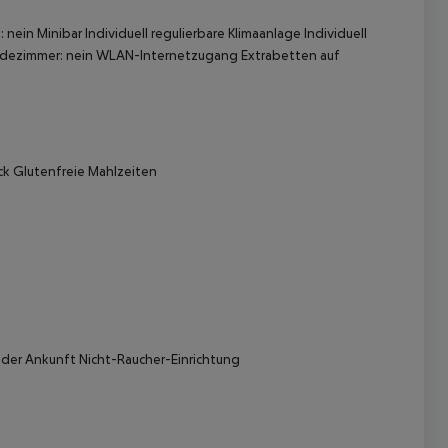
in Minibar Individuell regulierbare Klimaanlage Individuell
s Badezimmer: nein WLAN-Internetzugang Extrabetten auf
ck Glutenfreie Mahlzeiten
 akzeptieren
 der Ankunft Nicht-Raucher-Einrichtung