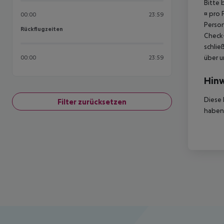
Bitte 
¤ pro 
00:00
23:59
Person
Rückflugzeiten
Rückflugzeiten
Check-
schlie
über u
00:00
23:59
Hinw
Diese 
Filter zurücksetzen
haben,
Footer