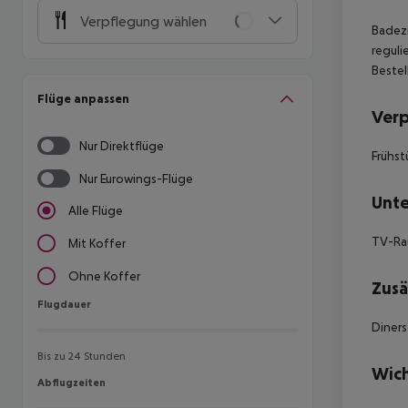
Verpflegung wählen
Badezi
reguli
Bestel
Flüge anpassen
Ver
Nur Direktflüge
Frühst
Nur Eurowings-Flüge
Unte
Alle Flüge
TV-R
Mit Koffer
Ohne Koffer
Zusä
Flugdauer
Flugdauer
Diners
Bis zu 24 Stunden
Wich
Abflugzeiten
Abflugzeiten