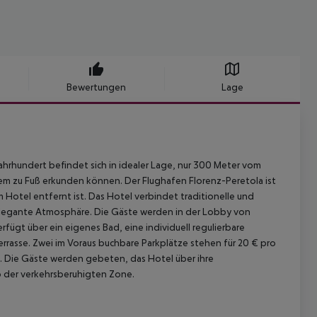
Bewertungen
Lage
ahrhundert befindet sich in idealer Lage, nur 300 Meter vom
uem zu Fuß erkunden können. Der Flughafen Florenz-Peretola ist
 Hotel entfernt ist. Das Hotel verbindet traditionelle und
elegante Atmosphäre. Die Gäste werden in der Lobby von
fügt über ein eigenes Bad, eine individuell regulierbare
rrasse. Zwei im Voraus buchbare Parkplätze stehen für 20 € pro
t. Die Gäste werden gebeten, das Hotel über ihre
lb der verkehrsberuhigten Zone.