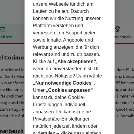
unsere Webseite für dich am
Laufen zu halten. Dadurch
können wir die Nutzung unserer
Plattform verstehen und
verbessern, dir Support bieten
ebote
Hotelbeschreibung
Hotelmerkmale
sowie Inhalte, Angebote und
lbeschreibung
Werbung anzeigen, die für dich
relevant sind und zu dir passen.
l Cosimo de'Medici
Klicke auf
„Alle akzeptieren“
,
3
wenn du einverstanden bist. Dir
 moderne Hotel in einem wunderschön restaurierten Palast aus dem 19. J
reicht das Nötigste? Dann wähle
f Santa Maria Novella entfernt, sodass Sie das historische Florenz beq
 km entfernt, während der Flughafen Pisa-Galileo Galilei etwa 85 km vom
„Nur notwendige Cookies“
.
e Elemente nahtlos miteinander und schafft so eine einzigartige und 
Unter
„Cookies anpassen“
freundlichen Personal empfangen. Jedes stilvoll eingerichtete Zimmer ver
kannst du deine Cookie-
nlage und Heizung, und einige bieten einen privaten Balkon oder eine Te
Einstellungen individuell
zur Verfügung. Die Rezeption ist täglich von 7:00 bis 21:00 Uhr geöffne
anpassen. Du kannst deine
sichtliche Ankunftszeit zu informieren. Das Hotel befindet sich außerha
Privatsphäre-Einstellungen
natürlich jederzeit ändern oder
merbeschreibung
widerrufen – klicke dazu einfach