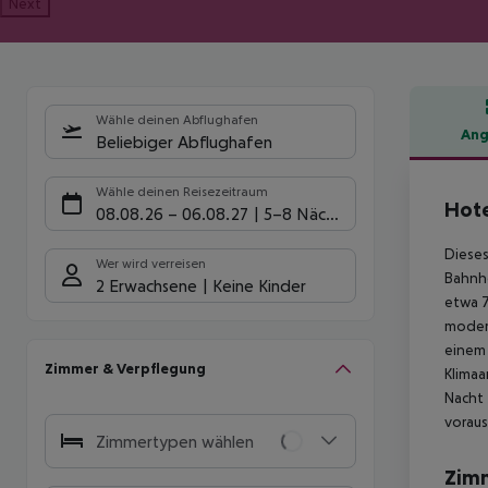
Next
Wähle deinen Abflughafen
Ang
Beliebiger Abflughafen
Hote
Wähle deinen Reisezeitraum
Hote
08.08.26
–
06.08.27
5-8 Nächte
Dieses
Wer wird verreisen
Bahnho
2 Erwachsene
Keine Kinder
etwa 7
modern
einem 
Zimmer & Verpflegung
Klimaa
Nacht 
voraus
Zimmertypen wählen
Zim