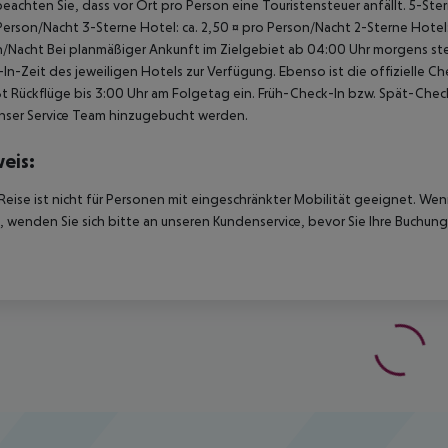
beachten Sie, dass vor Ort pro Person eine Touristensteuer anfällt. 5-Ste
Person/Nacht 3-Sterne Hotel: ca. 2,50 ¤ pro Person/Nacht 2-Sterne Hotel: 
/Nacht Bei planmäßiger Ankunft im Zielgebiet ab 04:00 Uhr morgens ste
In-Zeit des jeweiligen Hotels zur Verfügung. Ebenso ist die offizielle 
ßt Rückflüge bis 3:00 Uhr am Folgetag ein. Früh-Check-In bzw. Spät-Ch
nser Service Team hinzugebucht werden.
eis:
Reise ist nicht für Personen mit eingeschränkter Mobilität geeignet. We
 wenden Sie sich bitte an unseren Kundenservice, bevor Sie Ihre Buchung