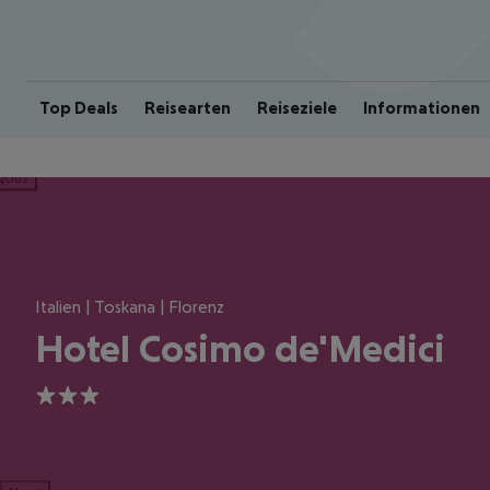
Top Deals
Reisearten
Reiseziele
Informationen
ious
Italien | Toskana | Florenz
Hotel Cosimo de'Medici
3