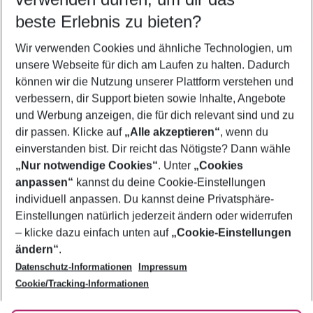
12.08.26
–
10.08.27
5-8 Nächte
beste Erlebnis zu bieten?
Wer wird verreisen
Wir verwenden Cookies und ähnliche Technologien, um
2 Erwachsene
Keine Kinder
unsere Webseite für dich am Laufen zu halten. Dadurch
können wir die Nutzung unserer Plattform verstehen und
Mehr Filter anzeigen
verbessern, dir Support bieten sowie Inhalte, Angebote
und Werbung anzeigen, die für dich relevant sind und zu
dir passen. Klicke auf
„Alle akzeptieren“
, wenn du
einverstanden bist. Dir reicht das Nötigste? Dann wähle
„Nur notwendige Cookies“
. Unter
„Cookies
anpassen“
kannst du deine Cookie-Einstellungen
Footer
Footer navigation
individuell anpassen. Du kannst deine Privatsphäre-
Über uns
Einstellungen natürlich jederzeit ändern oder widerrufen
AGB
– klicke dazu einfach unten auf
„Cookie-Einstellungen
Service & Hilfe
Bestpreisgarantie
ändern“
.
Datenschutz-Informationen
Impressum
Agenturbetreuung
Cookie-Einstellungen ändern
Folge uns
Barrierefreies Reisen
Cookie/Tracking-Informationen
Cookie-Richtlinie
Check-in
Datenschutz