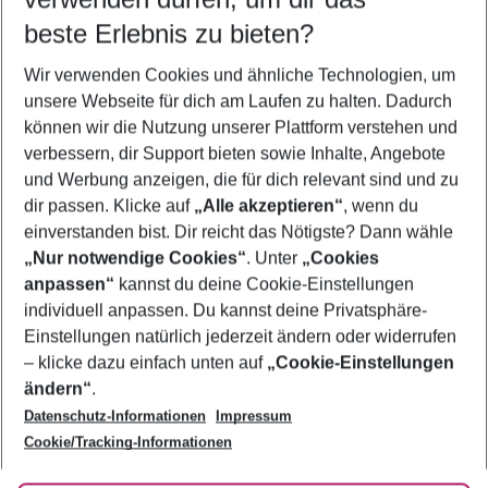
12.08.26
–
10.08.27
5-8 Nächte
beste Erlebnis zu bieten?
Wer wird verreisen
Wir verwenden Cookies und ähnliche Technologien, um
2 Erwachsene
Keine Kinder
unsere Webseite für dich am Laufen zu halten. Dadurch
können wir die Nutzung unserer Plattform verstehen und
Mehr Filter anzeigen
verbessern, dir Support bieten sowie Inhalte, Angebote
und Werbung anzeigen, die für dich relevant sind und zu
dir passen. Klicke auf
„Alle akzeptieren“
, wenn du
einverstanden bist. Dir reicht das Nötigste? Dann wähle
„Nur notwendige Cookies“
. Unter
„Cookies
anpassen“
kannst du deine Cookie-Einstellungen
Footer
Footer navigation
individuell anpassen. Du kannst deine Privatsphäre-
Über uns
Einstellungen natürlich jederzeit ändern oder widerrufen
AGB
– klicke dazu einfach unten auf
„Cookie-Einstellungen
Service & Hilfe
Bestpreisgarantie
ändern“
.
Datenschutz-Informationen
Impressum
Agenturbetreuung
Cookie-Einstellungen ändern
Folge uns
Barrierefreies Reisen
Cookie/Tracking-Informationen
Cookie-Richtlinie
Check-in
Datenschutz