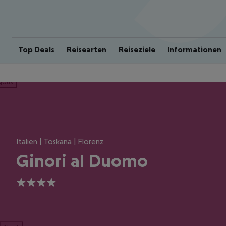
Top Deals
Reisearten
Reiseziele
Informationen
ious
Italien | Toskana | Florenz
Ginori al Duomo
4