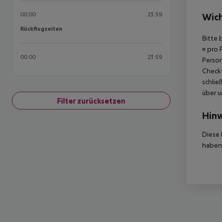
00:00
23:59
Wich
Rückflugzeiten
Rückflugzeiten
Bitte 
¤ pro 
00:00
23:59
Person
Check-
schlie
über u
Filter zurücksetzen
Hinw
Diese 
haben,