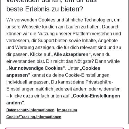
10.08.26
–
08.08.27
5-8 Nächte
beste Erlebnis zu bieten?
Wer wird verreisen
Wir verwenden Cookies und ähnliche Technologien, um
2 Erwachsene
Keine Kinder
unsere Webseite für dich am Laufen zu halten. Dadurch
können wir die Nutzung unserer Plattform verstehen und
Mehr Filter anzeigen
verbessern, dir Support bieten sowie Inhalte, Angebote
und Werbung anzeigen, die für dich relevant sind und zu
dir passen. Klicke auf
„Alle akzeptieren“
, wenn du
einverstanden bist. Dir reicht das Nötigste? Dann wähle
„Nur notwendige Cookies“
. Unter
„Cookies
anpassen“
kannst du deine Cookie-Einstellungen
Footer
Footer navigation
individuell anpassen. Du kannst deine Privatsphäre-
Über uns
Einstellungen natürlich jederzeit ändern oder widerrufen
AGB
– klicke dazu einfach unten auf
„Cookie-Einstellungen
Service & Hilfe
Bestpreisgarantie
ändern“
.
Datenschutz-Informationen
Impressum
Agenturbetreuung
Cookie-Einstellungen ändern
Folge uns
Barrierefreies Reisen
Cookie/Tracking-Informationen
Cookie-Richtlinie
Check-in
Datenschutz