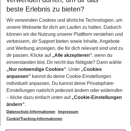
10.08.26
–
08.08.27
5-8 Nächte
beste Erlebnis zu bieten?
Wer wird verreisen
Wir verwenden Cookies und ähnliche Technologien, um
2 Erwachsene
Keine Kinder
unsere Webseite für dich am Laufen zu halten. Dadurch
können wir die Nutzung unserer Plattform verstehen und
Mehr Filter anzeigen
verbessern, dir Support bieten sowie Inhalte, Angebote
und Werbung anzeigen, die für dich relevant sind und zu
dir passen. Klicke auf
„Alle akzeptieren“
, wenn du
einverstanden bist. Dir reicht das Nötigste? Dann wähle
„Nur notwendige Cookies“
. Unter
„Cookies
anpassen“
kannst du deine Cookie-Einstellungen
Footer
Footer navigation
individuell anpassen. Du kannst deine Privatsphäre-
Über uns
Einstellungen natürlich jederzeit ändern oder widerrufen
AGB
– klicke dazu einfach unten auf
„Cookie-Einstellungen
Service & Hilfe
Bestpreisgarantie
ändern“
.
Datenschutz-Informationen
Impressum
Agenturbetreuung
Cookie-Einstellungen ändern
Folge uns
Barrierefreies Reisen
Cookie/Tracking-Informationen
Cookie-Richtlinie
Check-in
Datenschutz