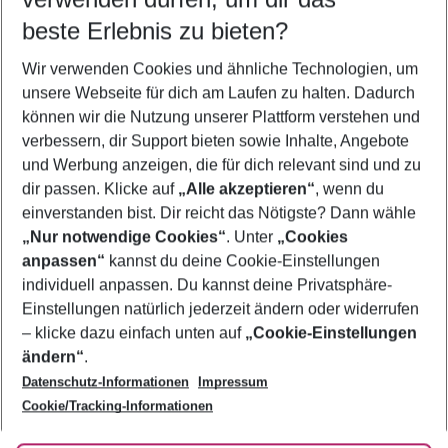
10.08.26
–
08.08.27
5-8 Nächte
beste Erlebnis zu bieten?
Wer wird verreisen
Wir verwenden Cookies und ähnliche Technologien, um
2 Erwachsene
Keine Kinder
unsere Webseite für dich am Laufen zu halten. Dadurch
können wir die Nutzung unserer Plattform verstehen und
Mehr Filter anzeigen
verbessern, dir Support bieten sowie Inhalte, Angebote
und Werbung anzeigen, die für dich relevant sind und zu
dir passen. Klicke auf
„Alle akzeptieren“
, wenn du
einverstanden bist. Dir reicht das Nötigste? Dann wähle
„Nur notwendige Cookies“
. Unter
„Cookies
anpassen“
kannst du deine Cookie-Einstellungen
Footer
Footer navigation
individuell anpassen. Du kannst deine Privatsphäre-
Über uns
Einstellungen natürlich jederzeit ändern oder widerrufen
AGB
– klicke dazu einfach unten auf
„Cookie-Einstellungen
Service & Hilfe
Bestpreisgarantie
ändern“
.
Datenschutz-Informationen
Impressum
Agenturbetreuung
Cookie-Einstellungen ändern
Folge uns
Barrierefreies Reisen
Cookie/Tracking-Informationen
Cookie-Richtlinie
Check-in
Datenschutz