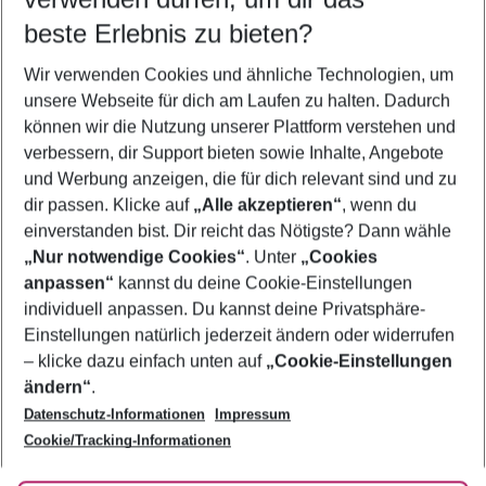
11.08.26
–
09.08.27
5-8 Nächte
beste Erlebnis zu bieten?
Wer wird verreisen
Wir verwenden Cookies und ähnliche Technologien, um
2 Erwachsene
Keine Kinder
unsere Webseite für dich am Laufen zu halten. Dadurch
können wir die Nutzung unserer Plattform verstehen und
Mehr Filter anzeigen
verbessern, dir Support bieten sowie Inhalte, Angebote
und Werbung anzeigen, die für dich relevant sind und zu
dir passen. Klicke auf
„Alle akzeptieren“
, wenn du
einverstanden bist. Dir reicht das Nötigste? Dann wähle
„Nur notwendige Cookies“
. Unter
„Cookies
anpassen“
kannst du deine Cookie-Einstellungen
Footer
Footer navigation
individuell anpassen. Du kannst deine Privatsphäre-
Über uns
Einstellungen natürlich jederzeit ändern oder widerrufen
AGB
– klicke dazu einfach unten auf
„Cookie-Einstellungen
Service & Hilfe
Bestpreisgarantie
ändern“
.
Datenschutz-Informationen
Impressum
Agenturbetreuung
Cookie-Einstellungen ändern
Folge uns
Barrierefreies Reisen
Cookie/Tracking-Informationen
Cookie-Richtlinie
Check-in
Datenschutz