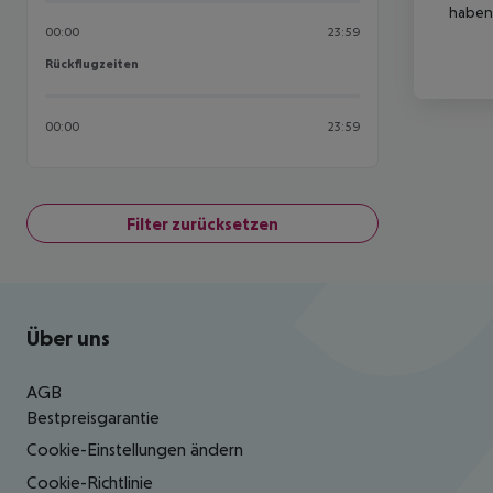
haben,
00:00
23:59
Rückflugzeiten
Rückflugzeiten
00:00
23:59
Filter zurücksetzen
Footer
Footer navigation
Über uns
AGB
Bestpreisgarantie
Cookie-Einstellungen ändern
Cookie-Richtlinie