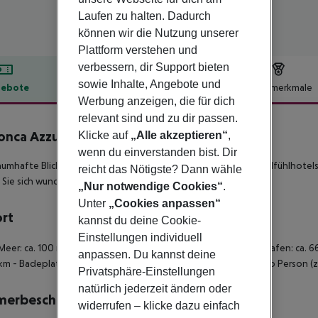
Laufen zu halten. Dadurch
können wir die Nutzung unserer
Plattform verstehen und
verbessern, dir Support bieten
sowie Inhalte, Angebote und
ebote
Hotelbeschreibung
Hotelmerkmale
Werbung anzeigen, die für dich
lbeschreibung
relevant sind und zu dir passen.
onca Azzurra
Klicke auf
„Alle akzeptieren“
,
4
wenn du einverstanden bist. Dir
aumhafte Blick direkt auf Capri ist nur ein Highlight dieses Wohlfühlhote
reicht das Nötigste? Dann wähle
 Sie sich wunderbar familiär aufgehoben.
„Nur notwendige Cookies“
.
Unter
„Cookies anpassen“
ort
kannst du deine Cookie-
Einstellungen individuell
Meer: ca. 100 m
- zum Ortszentrum: Amalfi, ca. 5 km
- zum Flughafen: ca. 6
anpassen. Du kannst deine
 km
- Badeplateau mit Liegen (kostenpflichtig): Eintritt € 20 pro Person (z
Privatsphäre-Einstellungen
natürlich jederzeit ändern oder
merbeschreibung
widerrufen – klicke dazu einfach