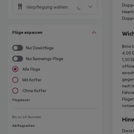
Doppe
Verpflegung wählen
Haartr
Doppel
Flüge anpassen
Wich
Bitte 
Nur Direktflüge
4,00 E
Nur Eurowings-Flüge
1,50 E
offizi
Alle Flüge
einzuh
gegen 
Mit Koffer
nach I
Ohne Koffer
Fährve
Flügen
Flugdauer
Flugdauer
notwen
Bis zu 24 Stunden
Hinw
Abflugzeiten
Abflugzeiten
Diese 