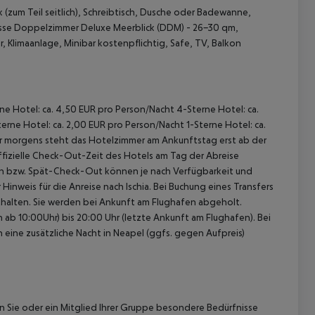
 (zum Teil seitlich), Schreibtisch, Dusche oder Badewanne,
sse
Doppelzimmer Deluxe Meerblick (DDM)
- 26-30 qm,
 Klimaanlage, Minibar kostenpflichtig, Safe, TV, Balkon
rne Hotel: ca. 4,50 EUR pro Person/Nacht 4-Sterne Hotel: ca.
 akzeptieren
rne Hotel: ca. 2,00 EUR pro Person/Nacht 1-Sterne Hotel: ca.
hr morgens steht das Hotelzimmer am Ankunftstag erst ab der
offizielle Check-Out-Zeit des Hotels am Tag der Abreise
k-In bzw. Spät-Check-Out können je nach Verfügbarkeit und
inweis für die Anreise nach Ischia. Bei Buchung eines Transfers
enthalten. Sie werden bei Ankunft am Flughafen abgeholt.
ab 10:00Uhr) bis 20:00 Uhr (letzte Ankunft am Flughafen). Bei
n eine zusätzliche Nacht in Neapel (ggfs. gegen Aufpreis)
nn Sie oder ein Mitglied Ihrer Gruppe besondere Bedürfnisse