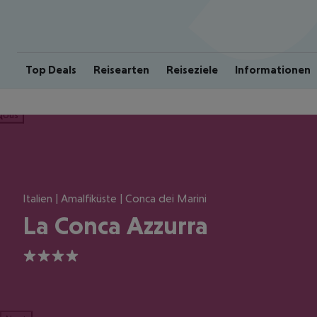
Top Deals
Reisearten
Reiseziele
Informationen
ious
Italien | Amalfiküste | Conca dei Marini
La Conca Azzurra
4