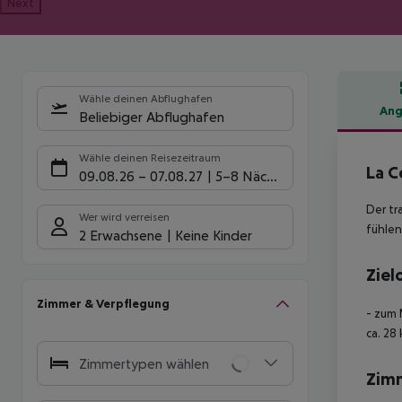
Next
Wähle deinen Abflughafen
Ang
Beliebiger Abflughafen
Hote
Wähle deinen Reisezeitraum
La C
09.08.26
–
07.08.27
5-8 Nächte
Der tr
Wer wird verreisen
fühlen
2 Erwachsene
Keine Kinder
Ziel
Zimmer & Verpflegung
- zum 
ca. 28
Zimmertypen wählen
Zim