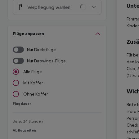
Unte
Verpflegung wählen
Fahrra
Kinder
Flüge anpassen
Zusä
Nur Direktflüge
Für be
Nur Eurowings-Flüge
den lo
Club, 
Alle Flüge
(12 Eu
Mit Koffer
Wich
Ohne Koffer
Flugdauer
Flugdauer
Bitte 
¤ pro 
Person
Bis zu 24 Stunden
Check-
Abflugzeiten
Abflugzeiten
schlie
über u