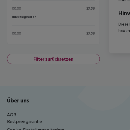
00:00
23:59
Hinw
Rückflugzeiten
Rückflugzeiten
Diese 
haben,
00:00
23:59
Filter zurücksetzen
Footer
Footer navigation
Über uns
AGB
Bestpreisgarantie
Cookie-Einstellungen ändern