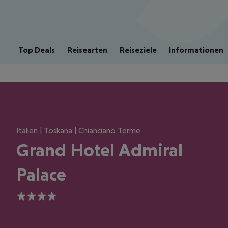
Top Deals
Reisearten
Reiseziele
Informationen
Italien | Toskana | Chianciano Terme
Grand Hotel Admiral
Palace
4