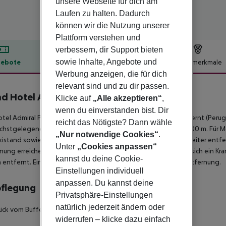
unsere Webseite für dich am
Laufen zu halten. Dadurch
können wir die Nutzung unserer
Plattform verstehen und
verbessern, dir Support bieten
sowie Inhalte, Angebote und
ebote
Hotelbeschreibung
Hotelmerkmale
Werbung anzeigen, die für dich
lbeschreibung
relevant sind und zu dir passen.
d Hotel Admiral Palace
Klicke auf
„Alle akzeptieren“
,
4
wenn du einverstanden bist. Dir
tel Admiral Palace (Adults only) liegt ca. 70 km von Siena entfernt (Perugi
reicht das Nötigste? Dann wähle
chstgelegenen Bars und Restaurants erreichen Sie nach rund 100 m. Für 
„Nur notwendige Cookies“
.
xistand sowie eine Bushaltestelle in etwa 150 m Entfernung. Weiter entf
Unter
„Cookies anpassen“
nung erreichen. Zur ärztlichen Versorgung im Notfall befindet sich ein Kra
kannst du deine Cookie-
 entfernt. Ein weiterer Flughafen (CIA) liegt in etwa 180 km Entfernung.
Einstellungen individuell
anpassen. Du kannst deine
pflegung
Privatsphäre-Einstellungen
natürlich jederzeit ändern oder
ück vom Buffet.
widerrufen – klicke dazu einfach