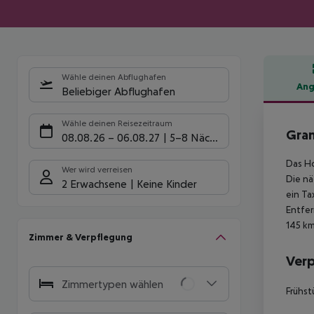
Wähle deinen Abflughafen
Ang
Beliebiger Abflughafen
Hote
Wähle deinen Reisezeitraum
Gran
08.08.26
–
06.08.27
5-8 Nächte
Das Ho
Wer wird verreisen
Die nä
2 Erwachsene
Keine Kinder
ein Ta
Entfer
145 km
Zimmer & Verpflegung
Ver
Zimmertypen wählen
Frühst