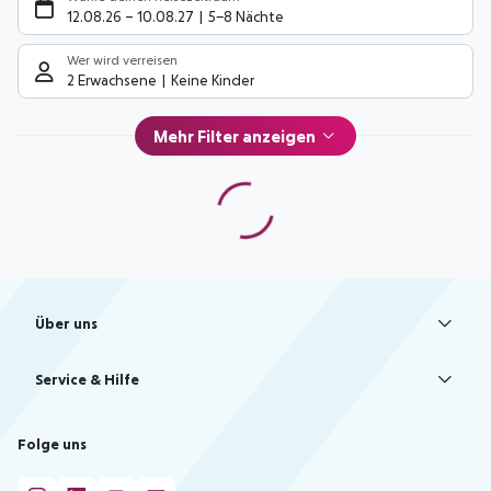
12.08.26
–
10.08.27
5-8 Nächte
Wer wird verreisen
2 Erwachsene
Keine Kinder
Mehr Filter anzeigen
Footer
Footer navigation
Über uns
AGB
Service & Hilfe
Bestpreisgarantie
Agenturbetreuung
Cookie-Einstellungen ändern
Folge uns
Barrierefreies Reisen
Cookie-Richtlinie
Check-in
Datenschutz