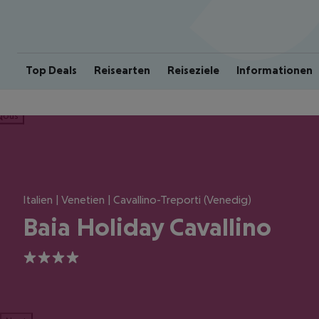
Top Deals
Reisearten
Reiseziele
Informationen
ious
Italien | Venetien | Cavallino-Treporti (Venedig)
Baia Holiday Cavallino
4