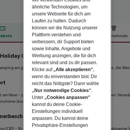
ähnliche Technologien, um
unsere Webseite für dich am
Laufen zu halten. Dadurch
können wir die Nutzung unserer
Plattform verstehen und
ebote
Hotelbeschreibung
Hotelmerkmale
verbessern, dir Support bieten
lbeschreibung
sowie Inhalte, Angebote und
 Holiday Cavallino
Werbung anzeigen, die für dich
4
relevant sind und zu dir passen.
amping am goldenen Adriastrand von Cavallino: Perfekt für alle, die Wa
Klicke auf
„Alle akzeptieren“
,
wenn du einverstanden bist. Dir
ort
reicht das Nötigste? Dann wähle
„Nur notwendige Cookies“
.
kt am Meer - zum Ortszentrum: Cavallino, ca. 5 km - zum Flughafen: Venedi
Unter
„Cookies anpassen“
schirme (kostenpflichtig), Liegen (kostenpflichtig)
kannst du deine Cookie-
Einstellungen individuell
merbeschreibung
anpassen. Du kannst deine
Privatsphäre-Einstellungen
g (CB1) - 16-20 qm, Mobilhome, 2 separate Schlafzimmer, kombinierter