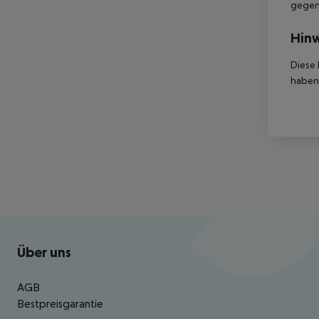
gegen 
Hinw
Diese 
haben,
Footer
Footer navigation
Über uns
AGB
Bestpreisgarantie