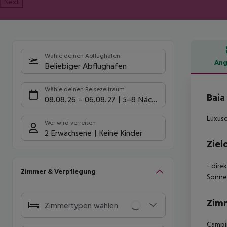
Next
Wähle deinen Abflughafen
Ang
Beliebiger Abflughafen
Hote
Wähle deinen Reisezeitraum
Baia
08.08.26
–
06.08.27
5-8 Nächte
Luxusc
Wer wird verreisen
2 Erwachsene
Keine Kinder
Ziel
- dire
Zimmer & Verpflegung
Sonnen
Zim
Zimmertypen wählen
Campin