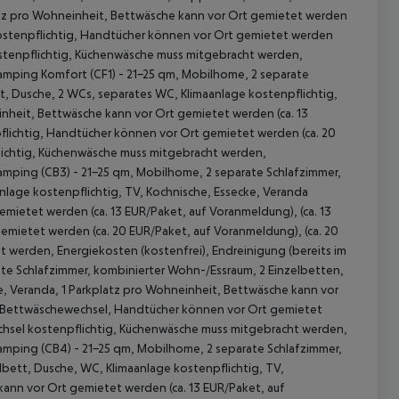
latz pro Wohneinheit, Bettwäsche kann vor Ort gemietet werden
 kostenpflichtig, Handtücher können vor Ort gemietet werden
ostenpflichtig, Küchenwäsche muss mitgebracht werden,
Camping Komfort (CF1) - 21-25 qm, Mobilhome, 2 separate
, Dusche, 2 WCs, separates WC, Klimaanlage kostenpflichtig,
inheit, Bettwäsche kann vor Ort gemietet werden (ca. 13
flichtig, Handtücher können vor Ort gemietet werden (ca. 20
lichtig, Küchenwäsche muss mitgebracht werden,
Camping (CB3) - 21-25 qm, Mobilhome, 2 separate Schlafzimmer,
lage kostenpflichtig, TV, Kochnische, Essecke, Veranda
 akzeptieren
emietet werden (ca. 13 EUR/Paket, auf Voranmeldung), (ca. 13
mietet werden (ca. 20 EUR/Paket, auf Voranmeldung), (ca. 20
werden, Energiekosten (kostenfrei), Endreinigung (bereits im
ate Schlafzimmer, kombinierter Wohn-/Essraum, 2 Einzelbetten,
e, Veranda, 1 Parkplatz pro Wohneinheit, Bettwäsche kann vor
), Bettwäschewechsel, Handtücher können vor Ort gemietet
chsel kostenpflichtig, Küchenwäsche muss mitgebracht werden,
Camping (CB4) - 21-25 qm, Mobilhome, 2 separate Schlafzimmer,
bett, Dusche, WC, Klimaanlage kostenpflichtig, TV,
kann vor Ort gemietet werden (ca. 13 EUR/Paket, auf