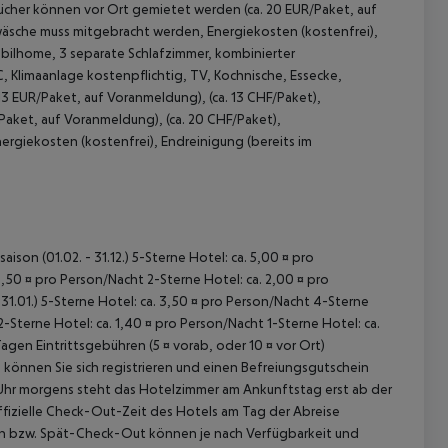
ücher können vor Ort gemietet werden (ca. 20 EUR/Paket, auf
wäsche muss mitgebracht werden, Energiekosten (kostenfrei),
obilhome, 3 separate Schlafzimmer, kombinierter
 Klimaanlage kostenpflichtig, TV, Kochnische, Essecke,
3 EUR/Paket, auf Voranmeldung), (ca. 13 CHF/Paket),
aket, auf Voranmeldung), (ca. 20 CHF/Paket),
giekosten (kostenfrei), Endreinigung (bereits im
ison (01.02. - 31.12.) 5-Sterne Hotel: ca. 5,00 ¤ pro
,50 ¤ pro Person/Nacht 2-Sterne Hotel: ca. 2,00 ¤ pro
31.01.) 5-Sterne Hotel: ca. 3,50 ¤ pro Person/Nacht 4-Sterne
2-Sterne Hotel: ca. 1,40 ¤ pro Person/Nacht 1-Sterne Hotel: ca.
n Eintrittsgebühren (5 ¤ vorab, oder 10 ¤ vor Ort)
k können Sie sich registrieren und einen Befreiungsgutschein
0 Uhr morgens steht das Hotelzimmer am Ankunftstag erst ab der
offizielle Check-Out-Zeit des Hotels am Tag der Abreise
k-In bzw. Spät-Check-Out können je nach Verfügbarkeit und