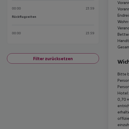
Voranm
00:00
23:59
Voranm
Endrei
Rückflugzeiten
Rückflugzeiten
Wohn-/
Verand
00:00
23:59
Bettwä
Handtu
Gesamt
Filter zurücksetzen
Wich
Bitte 
Person
Person
Hotel:
0,70 ¤
entric
erhalt
offizi
einzuh