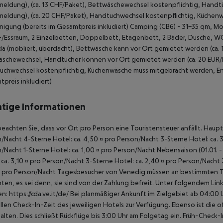
eldung), (ca. 13 CHF/Paket), Bettwäschewechsel kostenpflichtig, Handt
eldung), (ca. 20 CHF/Paket), Handtuchwechsel kostenpflichtig, Küchen
nigung (bereits im Gesamtpreis inkludiert) Camping (CB6) - 31-35 qm, M
Essraum, 2 Einzelbetten, Doppelbett, Etagenbett, 2 Bäder, Dusche, WC,
a (möbliert, überdacht), Bettwäsche kann vor Ort gemietet werden (ca. 1
schewechsel, Handtücher können vor Ort gemietet werden (ca. 20 EUR/P
chwechsel kostenpflichtig, Küchenwäsche muss mitgebracht werden, Ener
preis inkludiert)
tige Informationen
beachten Sie, dass vor Ort pro Person eine Touristensteuer anfällt. Hauptsa
/Nacht 4-Sterne Hotel: ca. 4,50 ¤ pro Person/Nacht 3-Sterne Hotel: ca. 3
/Nacht 1-Sterne Hotel: ca. 1,00 ¤ pro Person/Nacht Nebensaison (01.01. - 
 ca. 3,10 ¤ pro Person/Nacht 3-Sterne Hotel: ca. 2,40 ¤ pro Person/Nacht 
 pro Person/Nacht Tagesbesucher von Venedig müssen an bestimmten Tage
hten, es sei denn, sie sind von der Zahlung befreit. Unter folgendem Lin
en: https://cda.ve.it/de/ Bei planmäßiger Ankunft im Zielgebiet ab 04:0
ellen Check-In-Zeit des jeweiligen Hotels zur Verfügung. Ebenso ist die 
alten. Dies schließt Rückflüge bis 3:00 Uhr am Folgetag ein. Früh-Chec