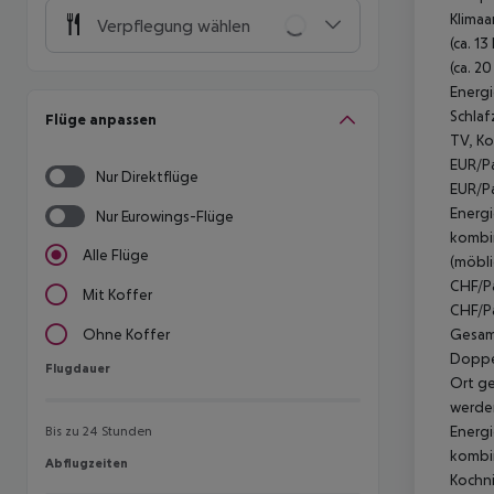
Klimaa
Verpflegung wählen
(ca. 1
(ca. 2
Energi
Schlaf
Flüge anpassen
TV, Ko
EUR/Pa
Nur Direktflüge
EUR/Pa
Energi
Nur Eurowings-Flüge
kombin
Alle Flüge
(möbli
CHF/Pa
Mit Koffer
CHF/Pa
Gesamt
Ohne Koffer
Doppel
Flugdauer
Flugdauer
Ort ge
werden
Energi
Bis zu 24 Stunden
kombin
Abflugzeiten
Abflugzeiten
Kochni