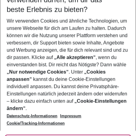
08.08.26
–
06.08.27
5-8 Nächte
beste Erlebnis zu bieten?
Wer wird verreisen
Wir verwenden Cookies und ähnliche Technologien, um
2 Erwachsene
Keine Kinder
unsere Webseite für dich am Laufen zu halten. Dadurch
können wir die Nutzung unserer Plattform verstehen und
Mehr Filter anzeigen
verbessern, dir Support bieten sowie Inhalte, Angebote
und Werbung anzeigen, die für dich relevant sind und zu
dir passen. Klicke auf
„Alle akzeptieren“
, wenn du
einverstanden bist. Dir reicht das Nötigste? Dann wähle
„Nur notwendige Cookies“
. Unter
„Cookies
anpassen“
kannst du deine Cookie-Einstellungen
Footer
Footer navigation
individuell anpassen. Du kannst deine Privatsphäre-
Über uns
Einstellungen natürlich jederzeit ändern oder widerrufen
AGB
– klicke dazu einfach unten auf
„Cookie-Einstellungen
Service & Hilfe
Bestpreisgarantie
ändern“
.
Datenschutz-Informationen
Impressum
Agenturbetreuung
Cookie-Einstellungen ändern
Folge uns
Barrierefreies Reisen
Cookie/Tracking-Informationen
Cookie-Richtlinie
Check-in
Datenschutz