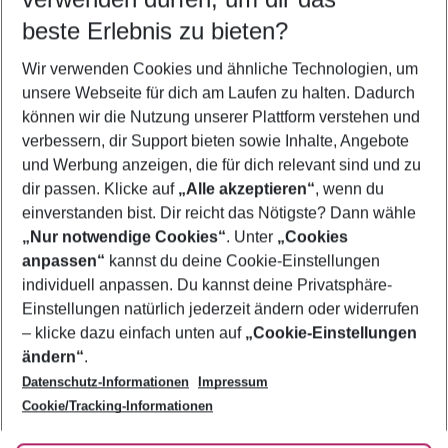
09.08.26
–
07.08.27
5-8 Nächte
beste Erlebnis zu bieten?
Wer wird verreisen
Wir verwenden Cookies und ähnliche Technologien, um
2 Erwachsene
Keine Kinder
unsere Webseite für dich am Laufen zu halten. Dadurch
können wir die Nutzung unserer Plattform verstehen und
Mehr Filter anzeigen
verbessern, dir Support bieten sowie Inhalte, Angebote
und Werbung anzeigen, die für dich relevant sind und zu
dir passen. Klicke auf
„Alle akzeptieren“
, wenn du
einverstanden bist. Dir reicht das Nötigste? Dann wähle
„Nur notwendige Cookies“
. Unter
„Cookies
anpassen“
kannst du deine Cookie-Einstellungen
Footer
Footer navigation
individuell anpassen. Du kannst deine Privatsphäre-
Über uns
Einstellungen natürlich jederzeit ändern oder widerrufen
AGB
– klicke dazu einfach unten auf
„Cookie-Einstellungen
Service & Hilfe
Bestpreisgarantie
ändern“
.
Datenschutz-Informationen
Impressum
Agenturbetreuung
Cookie-Einstellungen ändern
Folge uns
Barrierefreies Reisen
Cookie/Tracking-Informationen
Cookie-Richtlinie
Check-in
Datenschutz