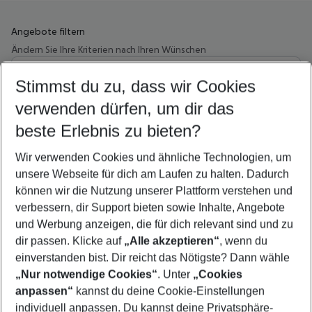
Angebote filtern
Ändern Sie Ihre Kriterien nach Ihren Wünschen
Wähle deinen Abflughafen
Beliebiger Abflughafen
Stimmst du zu, dass wir Cookies
verwenden dürfen, um dir das
Wähle deinen Reisezeitraum
09.08.26
–
07.08.27
5-8 Nächte
beste Erlebnis zu bieten?
Wer wird verreisen
Wir verwenden Cookies und ähnliche Technologien, um
2 Erwachsene
Keine Kinder
unsere Webseite für dich am Laufen zu halten. Dadurch
können wir die Nutzung unserer Plattform verstehen und
Mehr Filter anzeigen
verbessern, dir Support bieten sowie Inhalte, Angebote
und Werbung anzeigen, die für dich relevant sind und zu
dir passen. Klicke auf
„Alle akzeptieren“
, wenn du
einverstanden bist. Dir reicht das Nötigste? Dann wähle
„Nur notwendige Cookies“
. Unter
„Cookies
anpassen“
kannst du deine Cookie-Einstellungen
Footer
Footer navigation
individuell anpassen. Du kannst deine Privatsphäre-