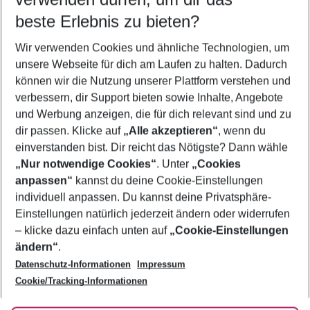
12.08.26
–
10.08.27
5-8 Nächte
beste Erlebnis zu bieten?
Wer wird verreisen
Wir verwenden Cookies und ähnliche Technologien, um
2 Erwachsene
Keine Kinder
unsere Webseite für dich am Laufen zu halten. Dadurch
können wir die Nutzung unserer Plattform verstehen und
Mehr Filter anzeigen
verbessern, dir Support bieten sowie Inhalte, Angebote
und Werbung anzeigen, die für dich relevant sind und zu
dir passen. Klicke auf
„Alle akzeptieren“
, wenn du
einverstanden bist. Dir reicht das Nötigste? Dann wähle
„Nur notwendige Cookies“
. Unter
„Cookies
anpassen“
kannst du deine Cookie-Einstellungen
Footer
Footer navigation
individuell anpassen. Du kannst deine Privatsphäre-
Über uns
Einstellungen natürlich jederzeit ändern oder widerrufen
AGB
– klicke dazu einfach unten auf
„Cookie-Einstellungen
Service & Hilfe
Bestpreisgarantie
ändern“
.
Datenschutz-Informationen
Impressum
Agenturbetreuung
Cookie-Einstellungen ändern
Folge uns
Barrierefreies Reisen
Cookie/Tracking-Informationen
Cookie-Richtlinie
Check-in
Datenschutz