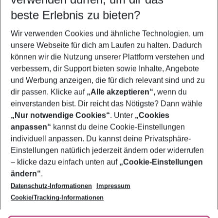
12.08.26
–
10.08.27
5-8 Nächte
beste Erlebnis zu bieten?
Wer wird verreisen
Wir verwenden Cookies und ähnliche Technologien, um
2 Erwachsene
Keine Kinder
unsere Webseite für dich am Laufen zu halten. Dadurch
können wir die Nutzung unserer Plattform verstehen und
Mehr Filter anzeigen
verbessern, dir Support bieten sowie Inhalte, Angebote
und Werbung anzeigen, die für dich relevant sind und zu
dir passen. Klicke auf
„Alle akzeptieren“
, wenn du
einverstanden bist. Dir reicht das Nötigste? Dann wähle
„Nur notwendige Cookies“
. Unter
„Cookies
anpassen“
kannst du deine Cookie-Einstellungen
Footer
Footer navigation
individuell anpassen. Du kannst deine Privatsphäre-
Über uns
Einstellungen natürlich jederzeit ändern oder widerrufen
AGB
– klicke dazu einfach unten auf
„Cookie-Einstellungen
Service & Hilfe
Bestpreisgarantie
ändern“
.
Datenschutz-Informationen
Impressum
Agenturbetreuung
Cookie-Einstellungen ändern
Folge uns
Barrierefreies Reisen
Cookie/Tracking-Informationen
Cookie-Richtlinie
Check-in
Datenschutz