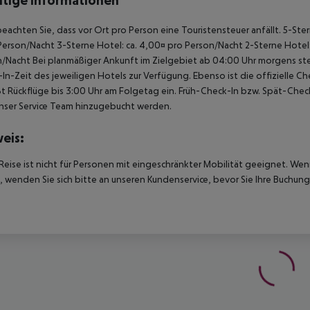
tige Informationen
beachten Sie, dass vor Ort pro Person eine Touristensteuer anfällt. 5-Ste
Person/Nacht 3-Sterne Hotel: ca. 4,00¤ pro Person/Nacht 2-Sterne Hotel: 
/Nacht Bei planmäßiger Ankunft im Zielgebiet ab 04:00 Uhr morgens ste
In-Zeit des jeweiligen Hotels zur Verfügung. Ebenso ist die offizielle 
ßt Rückflüge bis 3:00 Uhr am Folgetag ein. Früh-Check-In bzw. Spät-Ch
nser Service Team hinzugebucht werden.
eis:
Reise ist nicht für Personen mit eingeschränkter Mobilität geeignet. We
 wenden Sie sich bitte an unseren Kundenservice, bevor Sie Ihre Buchung