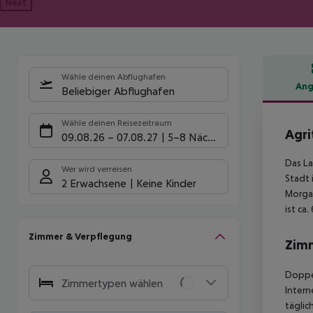
Next
Wähle deinen Abflughafen
Ang
Beliebiger Abflughafen
Hote
Wähle deinen Reisezeitraum
Agri
09.08.26
–
07.08.27
5-8 Nächte
Das La
Wer wird verreisen
Stadt 
2 Erwachsene
Keine Kinder
Morgan
ist ca
Zimmer & Verpflegung
Zim
Doppel
Zimmertypen wählen
Intern
täglic