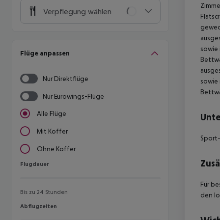
Zimmer
Verpflegung wählen
Flatsc
gewech
ausges
sowie 
Flüge anpassen
Bettwä
ausges
Nur Direktflüge
sowie 
Bettwä
Nur Eurowings-Flüge
Alle Flüge
Unte
Mit Koffer
Sport-
Ohne Koffer
Zusä
Flugdauer
Flugdauer
Für be
Bis zu 24 Stunden
den lo
Abflugzeiten
Abflugzeiten