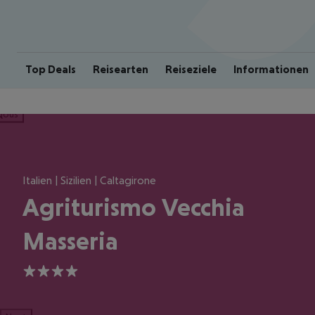
Top Deals
Reisearten
Reiseziele
Informationen
ious
Italien | Sizilien | Caltagirone
Agriturismo Vecchia
Masseria
4