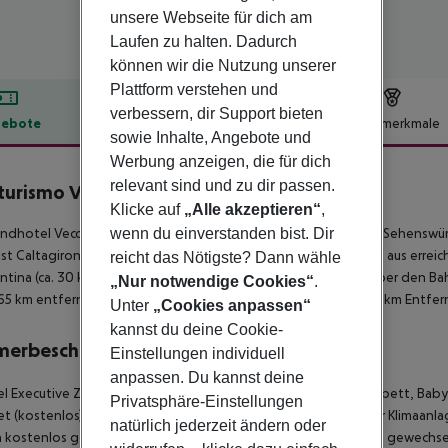
unsere Webseite für dich am
Laufen zu halten. Dadurch
können wir die Nutzung unserer
Plattform verstehen und
verbessern, dir Support bieten
ebote
Hotelbeschreibung
Hotelmerkmale
sowie Inhalte, Angebote und
lbeschreibung
Werbung anzeigen, die für dich
relevant sind und zu dir passen.
turismo Vecchia Masseria
Klicke auf
„Alle akzeptieren“
,
4
ndhotel Vecchia Masseria Agriturismo liegt rund 25 km von der Sehenswü
wenn du einverstanden bist. Dir
ist Caltagirone. Folgende Sehenswürdigkeiten sind vom Hotel aus erreichb
reicht das Nötigste? Dann wähle
tina (ca. 30 km). Weiter entfernt gelegene Orte lassen sich über den Ba
„Nur notwendige Cookies“
.
. 65 km entfernt. Ein weiterer Flughafen (PMO) liegt in etwa 224 km Entfe
Unter
„Cookies anpassen“
kannst du deine Cookie-
merbeschreibung
Einstellungen individuell
anpassen. Du kannst deine
 Executive Zimmer: Die Zimmer sind ausgestattet mit Doppelbett, Babyb
Privatsphäre-Einstellungen
et (kostenlos) und Flatscreen-TV sowie individuell regulierbarer Klimaa
natürlich jederzeit ändern oder
h kostenlos gewechselt. Die Bettwäsche wird täglich kostenlos gewechse