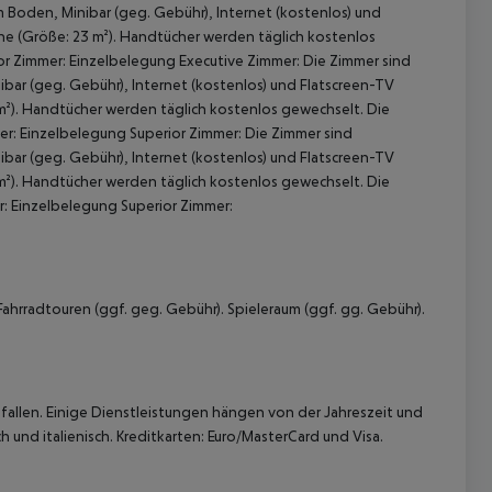
 Boden, Minibar (geg. Gebühr), Internet (kostenlos) und
che (Größe: 23 m²). Handtücher werden täglich kostenlos
or Zimmer: Einzelbelegung Executive Zimmer: Die Zimmer sind
ar (geg. Gebühr), Internet (kostenlos) und Flatscreen-TV
 m²). Handtücher werden täglich kostenlos gewechselt. Die
r: Einzelbelegung Superior Zimmer: Die Zimmer sind
ar (geg. Gebühr), Internet (kostenlos) und Flatscreen-TV
 m²). Handtücher werden täglich kostenlos gewechselt. Die
r: Einzelbelegung Superior Zimmer:
 akzeptieren
ahrradtouren (ggf. geg. Gebühr). Spieleraum (ggf. gg. Gebühr).
allen. Einige Dienstleistungen hängen von der Jahreszeit und
 und italienisch. Kreditkarten: Euro/MasterCard und Visa.