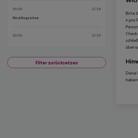
Wich
00:00
23:59
Bitte 
Rückflugzeiten
Rückflugzeiten
¤ pro 
Person
Check-
00:00
23:59
schlie
über u
Hinw
Filter zurücksetzen
Diese 
haben,