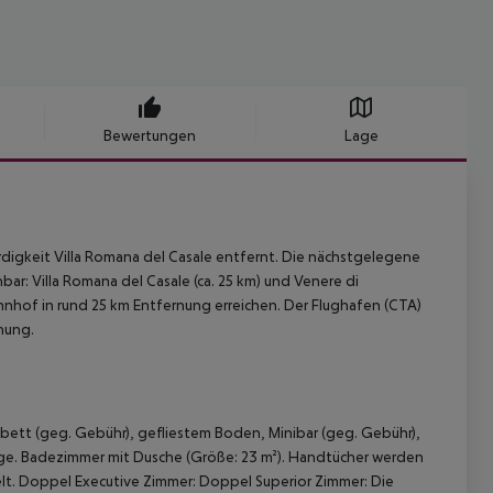
Bewertungen
Lage
rdigkeit Villa Romana del Casale entfernt. Die nächstgelegene
ar: Villa Romana del Casale (ca. 25 km) und Venere di
hnhof in rund 25 km Entfernung erreichen. Der Flughafen (CTA)
rnung.
ett (geg. Gebühr), gefliestem Boden, Minibar (geg. Gebühr),
nlage. Badezimmer mit Dusche (Größe: 23 m²). Handtücher werden
lt. Doppel Executive Zimmer: Doppel Superior Zimmer: Die