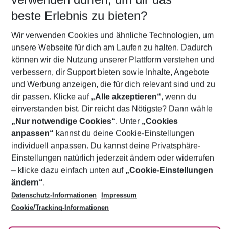
09.08.26
–
07.08.27
5-8 Nächte
beste Erlebnis zu bieten?
Wer wird verreisen
Wir verwenden Cookies und ähnliche Technologien, um
2 Erwachsene
Keine Kinder
unsere Webseite für dich am Laufen zu halten. Dadurch
können wir die Nutzung unserer Plattform verstehen und
Mehr Filter anzeigen
verbessern, dir Support bieten sowie Inhalte, Angebote
und Werbung anzeigen, die für dich relevant sind und zu
dir passen. Klicke auf
„Alle akzeptieren“
, wenn du
einverstanden bist. Dir reicht das Nötigste? Dann wähle
„Nur notwendige Cookies“
. Unter
„Cookies
anpassen“
kannst du deine Cookie-Einstellungen
Footer
Footer navigation
individuell anpassen. Du kannst deine Privatsphäre-
Über uns
Einstellungen natürlich jederzeit ändern oder widerrufen
AGB
– klicke dazu einfach unten auf
„Cookie-Einstellungen
Service & Hilfe
Bestpreisgarantie
ändern“
.
Datenschutz-Informationen
Impressum
Agenturbetreuung
Cookie-Einstellungen ändern
Folge uns
Barrierefreies Reisen
Cookie/Tracking-Informationen
Cookie-Richtlinie
Check-in
Datenschutz