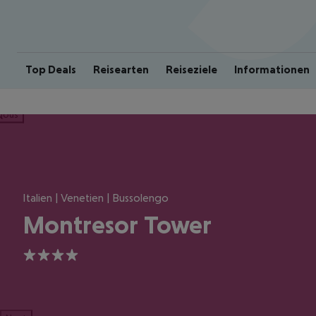
Top Deals
Reisearten
Reiseziele
Informationen
ious
Italien | Venetien | Bussolengo
Montresor Tower
4