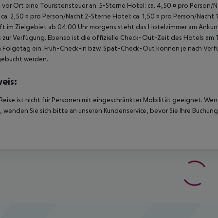
lt vor Ort eine Touristensteuer an: 5-Sterne Hotel: ca. 4,50 ¤ pro Person
 ca. 2,50 ¤ pro Person/Nacht 2-Sterne Hotel: ca. 1,50 ¤ pro Person/Nacht 
t im Zielgebiet ab 04:00 Uhr morgens steht das Hotelzimmer am Ankunfts
 zur Verfügung. Ebenso ist die offizielle Check-Out-Zeit des Hotels am T
 Folgetag ein. Früh-Check-In bzw. Spät-Check-Out können je nach Verfü
gebucht werden.
eis:
Reise ist nicht für Personen mit eingeschränkter Mobilität geeignet. We
 wenden Sie sich bitte an unseren Kundenservice, bevor Sie Ihre Buchung