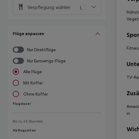
Verpflegung wählen
Frühst
Vegeta
Flüge anpassen
Spor
Fitnes
Nur Direktflüge
Nur Eurowings-Flüge
Unte
Alle Flüge
TV-R
Mit Koffer
Zusä
Ohne Koffer
Flugdauer
Flugdauer
Americ
in
Bis zu 24 Stunden
Wich
Abflugzeiten
Abflugzeiten