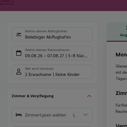
Next
Wähle deinen Abflughafen
Ang
Beliebiger Abflughafen
Hote
Wähle deinen Reisezeitraum
Mon
09.08.26
–
07.08.27
5-8 Nächte
Glaswä
Wer wird verreisen
mit de
2 Erwachsene
Keine Kinder
Tagung
Zim
Zimmer & Verpflegung
Für Ro
Rauche
Zimmertypen wählen
Ver