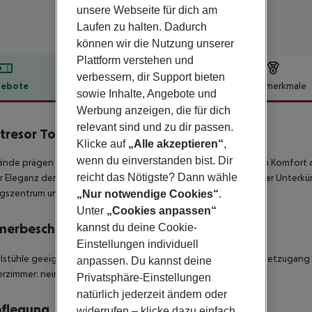
unsere Webseite für dich am
Laufen zu halten. Dadurch
können wir die Nutzung unserer
Plattform verstehen und
verbessern, dir Support bieten
ebote
Hotelbeschreibung
Hotelmerkmale
sowie Inhalte, Angebote und
lbeschreibung
Werbung anzeigen, die für dich
relevant sind und zu dir passen.
tresor Tower
Klicke auf
„Alle akzeptieren“
,
4
wenn du einverstanden bist. Dir
nde prägen das Montresor Hotel Tower, das sich durch seinen Komfort au
reicht das Nötigste? Dann wähle
r Eleganz der klassischen Einrichtung verbindet. Die Qualität der Unter
szentrum und dem diskreten, aber stets präsenten Service.
„Nur notwendige Cookies“
.
Unter
„Cookies anpassen“
merbeschreibung
kannst du deine Cookie-
Einstellungen individuell
llstühle geeignet Barrierefreies Badezimmer: nein WLAN-Internetzugang 
anpassen. Du kannst deine
rzimmer: nein Zimmergröße (m²): 30 Anzahl der Schlafzimmer: 1
Privatsphäre-Einstellungen
natürlich jederzeit ändern oder
pflegung
widerrufen – klicke dazu einfach