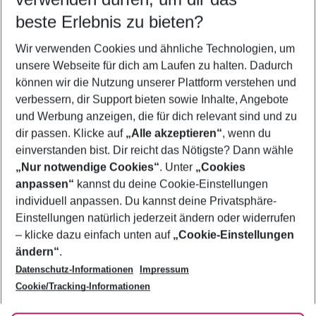
08.08.26
–
06.08.27
5-8 Nächte
beste Erlebnis zu bieten?
Wer wird verreisen
Wir verwenden Cookies und ähnliche Technologien, um
2 Erwachsene
Keine Kinder
unsere Webseite für dich am Laufen zu halten. Dadurch
können wir die Nutzung unserer Plattform verstehen und
Mehr Filter anzeigen
verbessern, dir Support bieten sowie Inhalte, Angebote
und Werbung anzeigen, die für dich relevant sind und zu
dir passen. Klicke auf
„Alle akzeptieren“
, wenn du
einverstanden bist. Dir reicht das Nötigste? Dann wähle
„Nur notwendige Cookies“
. Unter
„Cookies
anpassen“
kannst du deine Cookie-Einstellungen
Footer
Footer navigation
individuell anpassen. Du kannst deine Privatsphäre-
Über uns
Einstellungen natürlich jederzeit ändern oder widerrufen
AGB
– klicke dazu einfach unten auf
„Cookie-Einstellungen
Service & Hilfe
Bestpreisgarantie
ändern“
.
Datenschutz-Informationen
Impressum
Agenturbetreuung
Cookie-Einstellungen ändern
Folge uns
Barrierefreies Reisen
Cookie/Tracking-Informationen
Cookie-Richtlinie
Check-in
Datenschutz