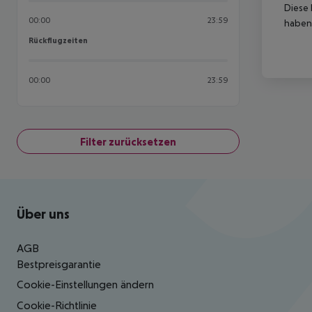
Diese 
00:00
23:59
haben,
Rückflugzeiten
Rückflugzeiten
00:00
23:59
Filter zurücksetzen
Footer
Footer navigation
Über uns
AGB
Bestpreisgarantie
Cookie-Einstellungen ändern
Cookie-Richtlinie