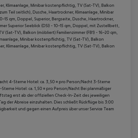
r, Klimaanlage, Minibar kostenpflichtig, TV (Sat-TV), Balkon
um Teil seitlich), Dusche, Haartrockner, Klimaanlage, Minibar
10-15 qm, Doppel, Superior, Bergseite, Dusche, Haartrockner,
er Superior Seeblick (DSI) - 10-15 qm, Doppel, mit Zustellbett,
TV (Sat-TV), Balkon (möbliert) Familienzimmer (FB1) - 16-20 qm,
imaanlage, Minibar kostenpflichtig, TV (Sat-TV), Balkon
ner, Klimaanlage, Minibar kostenpflichtig, TV (Sat-TV), Balkon
 akzeptieren
/Nacht 4-Sterne Hotel: ca. 3,50 ¤ pro Person/Nacht 3-Sterne
1-Sterne Hotel: ca. 1,50 ¤ pro Person/Nacht Bei planmäßiger
tag erst ab der offiziellen Check-In-Zeit des jeweiligen
ag der Abreise einzuhalten. Dies schließt Rückflüge bis 3:00
gbarkeit und gegen einen Aufpreis über unser Service Team