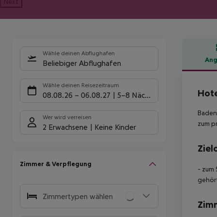
Next
Wähle deinen Abflughafen
Ang
Beliebiger Abflughafen
Hote
Wähle deinen Reisezeitraum
Hote
08.08.26
–
06.08.27
5-8 Nächte
Baden 
Wer wird verreisen
zum pr
2 Erwachsene
Keine Kinder
Ziel
Zimmer & Verpflegung
- zum 
gehört
Zimmertypen wählen
Zim