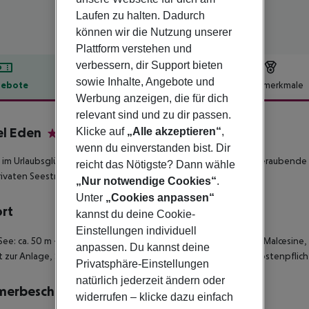
Laufen zu halten. Dadurch
können wir die Nutzung unserer
Plattform verstehen und
verbessern, dir Support bieten
sowie Inhalte, Angebote und
ebote
Hotelbeschreibung
Hotelmerkmale
Werbung anzeigen, die für dich
lbeschreibung
relevant sind und zu dir passen.
l Eden
Klicke auf
„Alle akzeptieren“
,
3
wenn du einverstanden bist. Dir
im Urlaubsglück! Der Panoramapool des Hotels bietet atemberaubende Au
reicht das Nötigste? Dann wähle
ivaten Seestrand mit Garten. Entspannter geht es nicht!
„Nur notwendige Cookies“
.
Unter
„Cookies anpassen“
ort
kannst du deine Cookie-
Einstellungen individuell
See: ca. 50 m - zum Ortszentrum: ca. 750 m - zum Ortszentrum: Malcesine, ca
anpassen. Du kannst deine
 zur Anlage, Sonnenschirme, Liegen, Strandtuch/Badetuch (kostenpflich
Privatsphäre-Einstellungen
natürlich jederzeit ändern oder
merbeschreibung
widerrufen – klicke dazu einfach