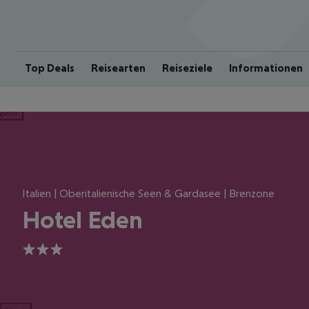
Top Deals
Reisearten
Reiseziele
Informationen
ious
Italien | Oberitalienische Seen & Gardasee | Brenzone
Hotel Eden
3