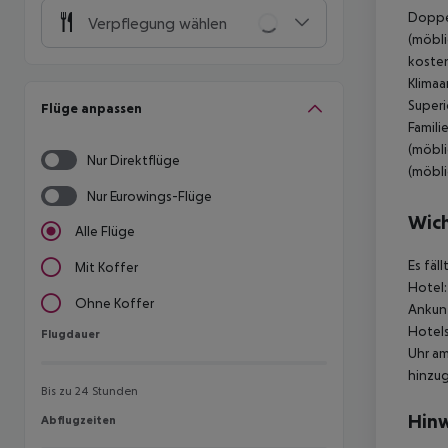
Doppel
Verpflegung wählen
(möbli
kosten
Klimaa
Superi
Flüge anpassen
Famili
(möbli
Nur Direktflüge
(möbli
Nur Eurowings-Flüge
Wich
Alle Flüge
Es fäl
Mit Koffer
Hotel:
Ohne Koffer
Ankunf
Hotels
Flugdauer
Flugdauer
Uhr am
hinzu
Bis zu 24 Stunden
Hinw
Abflugzeiten
Abflugzeiten