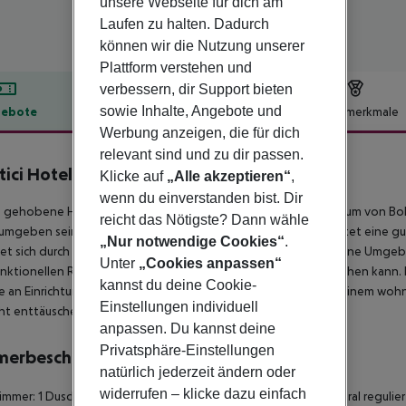
unsere Webseite für dich am
Laufen zu halten. Dadurch
können wir die Nutzung unserer
Plattform verstehen und
verbessern, dir Support bieten
sowie Inhalte, Angebote und
ebote
Hotelbeschreibung
Hotelmerkmale
Werbung anzeigen, die für dich
lbeschreibung
relevant sind und zu dir passen.
rtici Hotel Bologna
Klicke auf
„Alle akzeptieren“
,
4
wenn du einverstanden bist. Dir
 gehobene Hotel bietet eine erstklassige Lage im Stadtzentrum von Bo
reicht das Nötigste? Dann wähle
umgeben sein. Der Bahnhof befindet sich in der Nähe und bietet eine 
„Nur notwendige Cookies“
.
et sich durch ein attraktives Design aus, das sich mühelos in seine Umg
Unter
„Cookies anpassen“
nktionellen Raum, in dem man bequem arbeiten und sich ausruhen kann. 
kannst du deine Cookie-
e an Einrichtungen und Dienstleistungen. In Kombination mit einem woh
Einstellungen individuell
cht enttäuschen.
anpassen. Du kannst deine
Privatsphäre-Einstellungen
merbeschreibung
natürlich jederzeit ändern oder
widerrufen – klicke dazu einfach
immer: 1
Dusche
Fernseher
Minibar
Tee-/Kaffeezubereiter
Zentral regulie