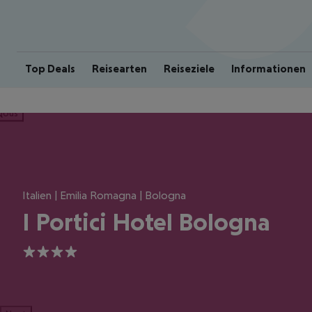
Top Deals
Reisearten
Reiseziele
Informationen
ious
Italien | Emilia Romagna | Bologna
I Portici Hotel Bologna
4