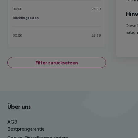
00:00
23:59
Hinw
Rückflugzeiten
Rückflugzeiten
Diese 
haben,
00:00
23:59
Filter zurücksetzen
Footer
Footer navigation
Über uns
AGB
Bestpreisgarantie
Cookie-Einstellungen ändern