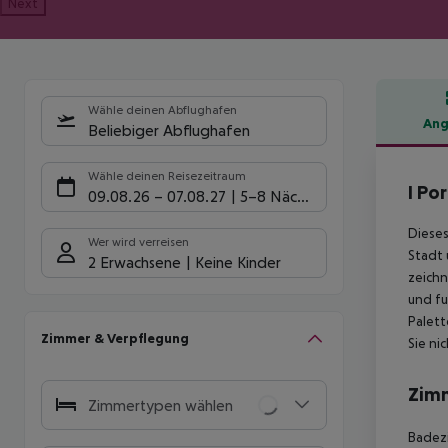
Next
Wähle deinen Abflughafen
Ang
Beliebiger Abflughafen
Hote
Wähle deinen Reisezeitraum
I Po
09.08.26
–
07.08.27
5-8 Nächte
Dieses
Wer wird verreisen
Stadt 
2 Erwachsene
Keine Kinder
zeichn
und fu
Palett
Zimmer & Verpflegung
Sie ni
Zim
Zimmertypen wählen
Badez