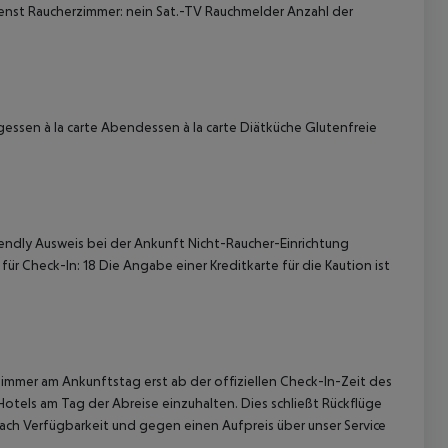
enst
Raucherzimmer: nein
Sat.-TV
Rauchmelder
Anzahl der
gessen à la carte Abendessen à la carte Diätküche Glutenfreie
 akzeptieren
iendly Ausweis bei der Ankunft Nicht-Raucher-Einrichtung
 für Check-In: 18 Die Angabe einer Kreditkarte für die Kaution ist
immer am Ankunftstag erst ab der offiziellen Check-In-Zeit des
Hotels am Tag der Abreise einzuhalten. Dies schließt Rückflüge
ach Verfügbarkeit und gegen einen Aufpreis über unser Service