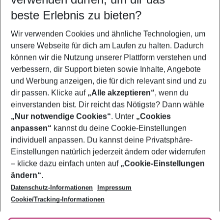
09.08.26
–
07.08.27
5-8 Nächte
beste Erlebnis zu bieten?
Wer wird verreisen
Wir verwenden Cookies und ähnliche Technologien, um
2 Erwachsene
Keine Kinder
unsere Webseite für dich am Laufen zu halten. Dadurch
können wir die Nutzung unserer Plattform verstehen und
Mehr Filter anzeigen
verbessern, dir Support bieten sowie Inhalte, Angebote
und Werbung anzeigen, die für dich relevant sind und zu
dir passen. Klicke auf
„Alle akzeptieren“
, wenn du
einverstanden bist. Dir reicht das Nötigste? Dann wähle
„Nur notwendige Cookies“
. Unter
„Cookies
anpassen“
kannst du deine Cookie-Einstellungen
Footer
Footer navigation
individuell anpassen. Du kannst deine Privatsphäre-
Über uns
Einstellungen natürlich jederzeit ändern oder widerrufen
AGB
– klicke dazu einfach unten auf
„Cookie-Einstellungen
Service & Hilfe
Bestpreisgarantie
ändern“
.
Datenschutz-Informationen
Impressum
Agenturbetreuung
Cookie-Einstellungen ändern
Folge uns
Barrierefreies Reisen
Cookie/Tracking-Informationen
Cookie-Richtlinie
Check-in
Datenschutz