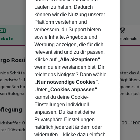
Laufen zu halten. Dadurch
können wir die Nutzung unserer
Plattform verstehen und
verbessern, dir Support bieten
sowie Inhalte, Angebote und
ebote
Hotelbeschreibung
Hotelmerkmale
Werbung anzeigen, die für dich
lbeschreibung
relevant sind und zu dir passen.
rgo Rossini 1936
Klicke auf
„Alle akzeptieren“
,
4
wenn du einverstanden bist. Dir
nige Schritte von der Piazza Maggiore in Bologna entfernt, bietet das Al
reicht das Nötigste? Dann wähle
eundschaft. Dieses Hotel mit seinem altweltlichen Charme verfügt über w
„Nur notwendige Cookies“
.
genießen hochwertigen Service und gelangen von hier aus bequem zu den
Unter
„Cookies anpassen“
en Bolognas. Beginnen Sie Ihre Urlaubsgeschichte hier, inmitten des pu
kannst du deine Cookie-
Einstellungen individuell
pflegung
anpassen. Du kannst deine
Privatsphäre-Einstellungen
ücksbuffet: 07:30:00 - 11:00:00 Kontinentales Frühstück: 07:30:00 - 11:0
natürlich jederzeit ändern oder
rtes Frühstück À-la-carte-Frühstück
widerrufen – klicke dazu einfach