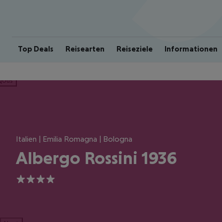
Top Deals
Reisearten
Reiseziele
Informationen
ious
Italien | Emilia Romagna | Bologna
Albergo Rossini 1936
4