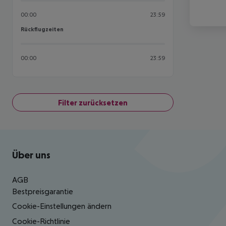
00:00
23:59
Rückflugzeiten
Rückflugzeiten
00:00
23:59
Filter zurücksetzen
Footer
Footer navigation
Über uns
AGB
Bestpreisgarantie
Cookie-Einstellungen ändern
Cookie-Richtlinie