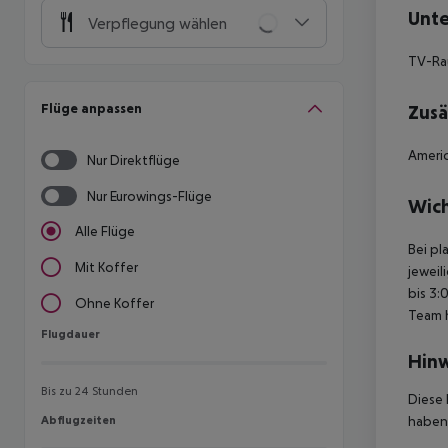
Unte
Verpflegung wählen
TV-R
Flüge anpassen
Zusä
Americ
Nur Direktflüge
Nur Eurowings-Flüge
Wich
Alle Flüge
Bei pl
Mit Koffer
jeweil
bis 3:
Ohne Koffer
Team 
Flugdauer
Flugdauer
Hinw
Bis zu 24 Stunden
Diese 
Abflugzeiten
haben,
Abflugzeiten