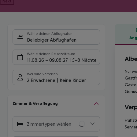
Next
Wähle deinen Abflughafen
Ang
Beliebiger Abflughafen
Hote
Wähle deinen Reisezeitraum
Albe
11.08.26
–
09.08.27
5-8 Nächte
Nur we
Wer wird verreisen
Gastfr
2 Erwachsene
Keine Kinder
Gäste 
Genüss
Zimmer & Verpflegung
Ver
Frühst
Zimmertypen wählen
Servie