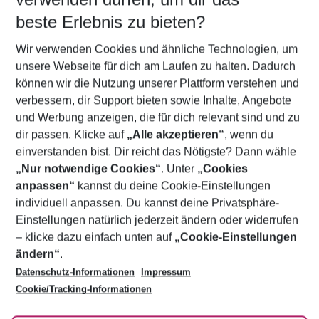
09.08.26
–
07.08.27
5-8 Nächte
beste Erlebnis zu bieten?
Wer wird verreisen
Wir verwenden Cookies und ähnliche Technologien, um
2 Erwachsene
Keine Kinder
unsere Webseite für dich am Laufen zu halten. Dadurch
können wir die Nutzung unserer Plattform verstehen und
Mehr Filter anzeigen
verbessern, dir Support bieten sowie Inhalte, Angebote
und Werbung anzeigen, die für dich relevant sind und zu
dir passen. Klicke auf
„Alle akzeptieren“
, wenn du
einverstanden bist. Dir reicht das Nötigste? Dann wähle
„Nur notwendige Cookies“
. Unter
„Cookies
anpassen“
kannst du deine Cookie-Einstellungen
Footer
Footer navigation
individuell anpassen. Du kannst deine Privatsphäre-
Über uns
Einstellungen natürlich jederzeit ändern oder widerrufen
AGB
– klicke dazu einfach unten auf
„Cookie-Einstellungen
Service & Hilfe
Bestpreisgarantie
ändern“
.
Datenschutz-Informationen
Impressum
Agenturbetreuung
Cookie-Einstellungen ändern
Folge uns
Barrierefreies Reisen
Cookie/Tracking-Informationen
Cookie-Richtlinie
Check-in
Datenschutz