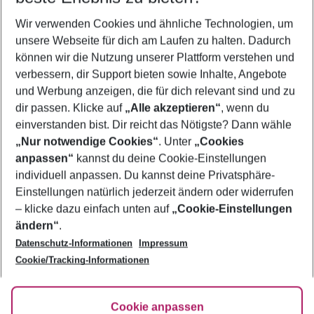
Wer wird verreisen
Wir verwenden Cookies und ähnliche Technologien, um
2 Erwachsene
Keine Kinder
unsere Webseite für dich am Laufen zu halten. Dadurch
können wir die Nutzung unserer Plattform verstehen und
Mehr Filter anzeigen
verbessern, dir Support bieten sowie Inhalte, Angebote
und Werbung anzeigen, die für dich relevant sind und zu
dir passen. Klicke auf
„Alle akzeptieren“
, wenn du
einverstanden bist. Dir reicht das Nötigste? Dann wähle
„Nur notwendige Cookies“
. Unter
„Cookies
anpassen“
kannst du deine Cookie-Einstellungen
Footer
Footer navigation
individuell anpassen. Du kannst deine Privatsphäre-
Über uns
Einstellungen natürlich jederzeit ändern oder widerrufen
AGB
– klicke dazu einfach unten auf
„Cookie-Einstellungen
Service & Hilfe
Bestpreisgarantie
ändern“
.
Datenschutz-Informationen
Impressum
Agenturbetreuung
Cookie-Einstellungen ändern
Folge uns
Barrierefreies Reisen
Cookie/Tracking-Informationen
Cookie-Richtlinie
Check-in
Datenschutz
FAQ
Fakten
Cookie anpassen
HanseMerkur Reiseversicherung
Flexibel buchen