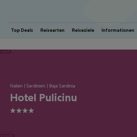
Top Deals
Reisearten
Reiseziele
Informationen
ious
Italien | Sardinien | Baja Sardinia
Hotel Pulicinu
4