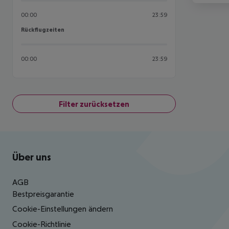
00:00
23:59
Rückflugzeiten
Rückflugzeiten
00:00
23:59
Filter zurücksetzen
Footer
Footer navigation
Über uns
AGB
Bestpreisgarantie
Cookie-Einstellungen ändern
Cookie-Richtlinie