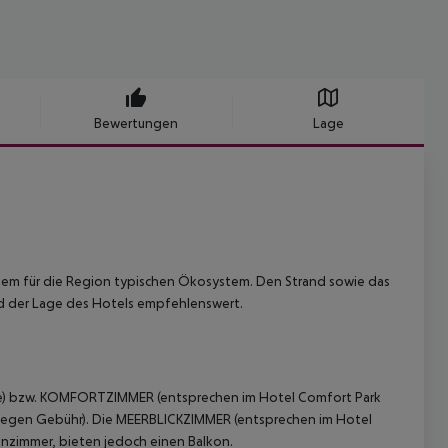
Bewertungen
Lage
 einem für die Region typischen Ökosystem. Den Strand sowie das
und der Lage des Hotels empfehlenswert.
e) bzw. KOMFORTZIMMER (entsprechen im Hotel Comfort Park
gegen Gebühr).
Die MEERBLICKZIMMER (entsprechen im Hotel
nzimmer, bieten jedoch einen Balkon.