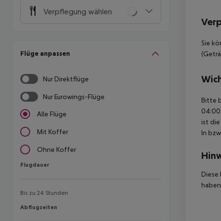
Verpflegung wählen
Ver
Sie kö
Flüge anpassen
(Geträ
Wich
Nur Direktflüge
Nur Eurowings-Flüge
Bitte 
04:00 
Alle Flüge
ist di
Mit Koffer
In bzw
Ohne Koffer
Hinw
Flugdauer
Flugdauer
Diese 
haben,
Bis zu 24 Stunden
Abflugzeiten
Abflugzeiten