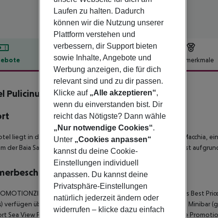
Laufen zu halten. Dadurch
können wir die Nutzung unserer
Plattform verstehen und
verbessern, dir Support bieten
sowie Inhalte, Angebote und
ebote
Hotelbeschreibung
Hotelmerkmale
Werbung anzeigen, die für dich
lbeschreibung
relevant sind und zu dir passen.
l Pulicinu
Klicke auf
„Alle akzeptieren“
,
4
wenn du einverstanden bist. Dir
ort
reicht das Nötigste? Dann wähle
„Nur notwendige Cookies“
.
tel liegt in der Baia Sardinia, eingebettet in die mediterrane Macchia,
Unter
„Cookies anpassen“
m der Baia Sardinia erreichen Sie nach ca. 2 km. Ein Mietwagen ist aufgr
kannst du deine Cookie-
Einstellungen individuell
merbeschreibung
anpassen. Du kannst deine
Privatsphäre-Einstellungen
ROMOTIONZIMMER (entsprechen im Hotel Comfort Park Rooms Best Pric
natürlich jederzeit ändern oder
 verfügen über Bad mit Dusche/WC, Föhn, Telefon, Safe, und Minibar (
widerrufen – klicke dazu einfach
t Sea View Rooms) verfügen über gleiche Ausstattung wie die Promotio