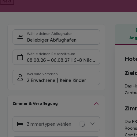
Next
Wähle deinen Abflughafen
Ang
Beliebiger Abflughafen
Hote
Wähle deinen Reisezeitraum
Hote
08.08.26
–
06.08.27
5-8 Nächte
Ziel
Wer wird verreisen
2 Erwachsene
Keine Kinder
Das Ho
Zentru
Zimmer & Verpflegung
Zim
Die P
Zimmertypen wählen
Rooms)
Comfor