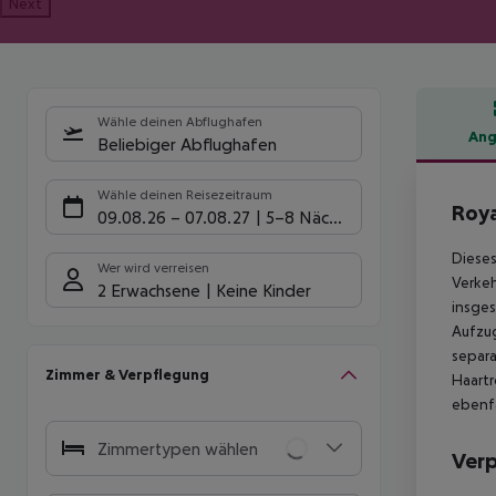
Next
Wähle deinen Abflughafen
Ang
Beliebiger Abflughafen
Hote
Wähle deinen Reisezeitraum
Roya
09.08.26
–
07.08.27
5-8 Nächte
Dieses
Wer wird verreisen
Verkeh
2 Erwachsene
Keine Kinder
insges
Aufzug
separa
Zimmer & Verpflegung
Haartr
ebenfa
Zimmertypen wählen
Ver