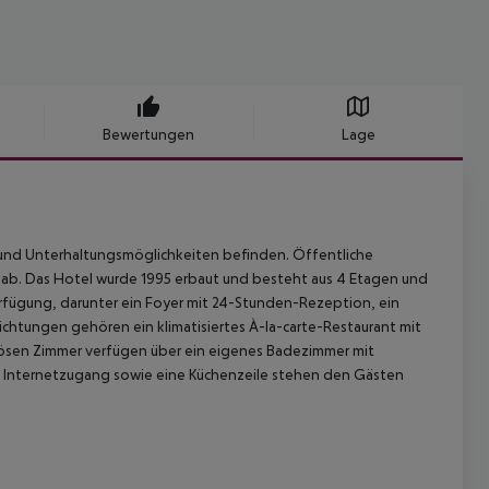
Bewertungen
Lage
- und Unterhaltungsmöglichkeiten befinden. Öffentliche
 ab. Das Hotel wurde 1995 erbaut und besteht aus 4 Etagen und
rfügung, darunter ein Foyer mit 24-Stunden-Rezeption, ein
chtungen gehören ein klimatisiertes À-la-carte-Restaurant mit
iösen Zimmer verfügen über ein eigenes Badezimmer mit
io, Internetzugang sowie eine Küchenzeile stehen den Gästen