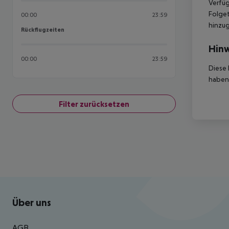
Verfüg
Folget
00:00
23:59
hinzu
Rückflugzeiten
Rückflugzeiten
Hinw
00:00
23:59
Diese 
haben,
Filter zurücksetzen
Footer
Footer navigation
Über uns
AGB