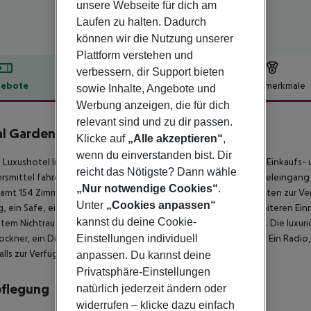
unsere Webseite für dich am
Laufen zu halten. Dadurch
können wir die Nutzung unserer
Plattform verstehen und
verbessern, dir Support bieten
ebote
Hotelbeschreibung
Hotelmerkmale
sowie Inhalte, Angebote und
Werbung anzeigen, die für dich
lbeschreibung
relevant sind und zu dir passen.
l Garden
Klicke auf
„Alle akzeptieren“
,
4
wenn du einverstanden bist. Dir
 Luxushotel liegt in der Nähe des Zentrums, wo sich zahlreiche Einkaufs
reicht das Nötigste? Dann wähle
rsmittel fahren von Haltestellen in wenigen Minuten vom Hoteleingang
„Nur notwendige Cookies“
.
amt 154 Zimmern. Verschiedene Einrichtungen stehen den Gästen zur Ve
Unter
„Cookies anpassen“
, ein Safe, eine Garderobe und eine Wechselstube. Zu den weiteren Einri
kannst du deine Cookie-
tem Nichtraucherbereich, ein TV-Raum und ein Konferenzraum. Die luxur
Einstellungen individuell
ockner, ein Direktwahltelefon sowie Kabel- oder Satelliten-TV. Ein Rad
lls zur Verfügung.
anpassen. Du kannst deine
Privatsphäre-Einstellungen
pflegung
natürlich jederzeit ändern oder
widerrufen – klicke dazu einfach