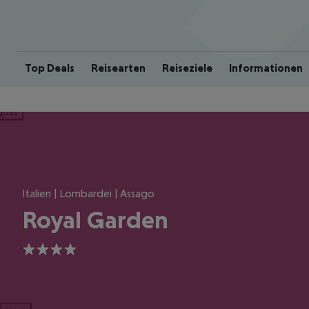
Top Deals
Reisearten
Reiseziele
Informationen
ious
Italien | Lombardei | Assago
Royal Garden
4