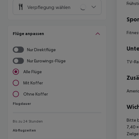
Frühst
Verpflegung wählen
Spor
Fitnes
Flüge anpassen
Unte
Nur Direktflüge
Nur Eurowings-Flüge
TV-R
Alle Flüge
Zusä
Mit Koffer
Americ
Ohne Koffer
Flugdauer
Flugdauer
Wich
Bitte 
Bis zu 24 Stunden
7,40 ¤
Abflugzeiten
Abflugzeiten
Zielge