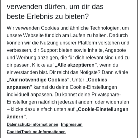
verwenden dürfen, um dir das
Wähle deinen Reisezeitraum
12.08.26
–
10.08.27
5-8 Nächte
beste Erlebnis zu bieten?
Wer wird verreisen
Wir verwenden Cookies und ähnliche Technologien, um
2 Erwachsene
Keine Kinder
unsere Webseite für dich am Laufen zu halten. Dadurch
können wir die Nutzung unserer Plattform verstehen und
Mehr Filter anzeigen
verbessern, dir Support bieten sowie Inhalte, Angebote
und Werbung anzeigen, die für dich relevant sind und zu
dir passen. Klicke auf
„Alle akzeptieren“
, wenn du
einverstanden bist. Dir reicht das Nötigste? Dann wähle
„Nur notwendige Cookies“
. Unter
„Cookies
anpassen“
kannst du deine Cookie-Einstellungen
Footer
Footer navigation
individuell anpassen. Du kannst deine Privatsphäre-
Über uns
Einstellungen natürlich jederzeit ändern oder widerrufen
AGB
– klicke dazu einfach unten auf
„Cookie-Einstellungen
Service & Hilfe
Bestpreisgarantie
ändern“
.
Datenschutz-Informationen
Impressum
Agenturbetreuung
Cookie-Einstellungen ändern
Folge uns
Barrierefreies Reisen
Cookie/Tracking-Informationen
Cookie-Richtlinie