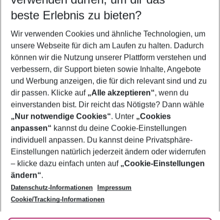
11.08.26
–
09.08.27
5-8 Nächte
beste Erlebnis zu bieten?
Wer wird verreisen
Wir verwenden Cookies und ähnliche Technologien, um
2 Erwachsene
Keine Kinder
unsere Webseite für dich am Laufen zu halten. Dadurch
können wir die Nutzung unserer Plattform verstehen und
Mehr Filter anzeigen
verbessern, dir Support bieten sowie Inhalte, Angebote
und Werbung anzeigen, die für dich relevant sind und zu
dir passen. Klicke auf
„Alle akzeptieren“
, wenn du
einverstanden bist. Dir reicht das Nötigste? Dann wähle
„Nur notwendige Cookies“
. Unter
„Cookies
anpassen“
kannst du deine Cookie-Einstellungen
Footer
Footer navigation
individuell anpassen. Du kannst deine Privatsphäre-
Über uns
Einstellungen natürlich jederzeit ändern oder widerrufen
AGB
– klicke dazu einfach unten auf
„Cookie-Einstellungen
Service & Hilfe
Bestpreisgarantie
ändern“
.
Datenschutz-Informationen
Impressum
Agenturbetreuung
Cookie-Einstellungen ändern
Folge uns
Barrierefreies Reisen
Cookie/Tracking-Informationen
Cookie-Richtlinie
Check-in
Datenschutz