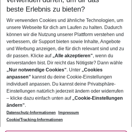
10.08.26
–
08.08.27
5-8 Nächte
beste Erlebnis zu bieten?
Wer wird verreisen
Wir verwenden Cookies und ähnliche Technologien, um
2 Erwachsene
Keine Kinder
unsere Webseite für dich am Laufen zu halten. Dadurch
können wir die Nutzung unserer Plattform verstehen und
Mehr Filter anzeigen
verbessern, dir Support bieten sowie Inhalte, Angebote
und Werbung anzeigen, die für dich relevant sind und zu
dir passen. Klicke auf
„Alle akzeptieren“
, wenn du
einverstanden bist. Dir reicht das Nötigste? Dann wähle
„Nur notwendige Cookies“
. Unter
„Cookies
anpassen“
kannst du deine Cookie-Einstellungen
Footer
Footer navigation
individuell anpassen. Du kannst deine Privatsphäre-
Über uns
Einstellungen natürlich jederzeit ändern oder widerrufen
AGB
– klicke dazu einfach unten auf
„Cookie-Einstellungen
Service & Hilfe
Bestpreisgarantie
ändern“
.
Datenschutz-Informationen
Impressum
Agenturbetreuung
Cookie-Einstellungen ändern
Folge uns
Barrierefreies Reisen
Cookie/Tracking-Informationen
Cookie-Richtlinie
Check-in
Datenschutz