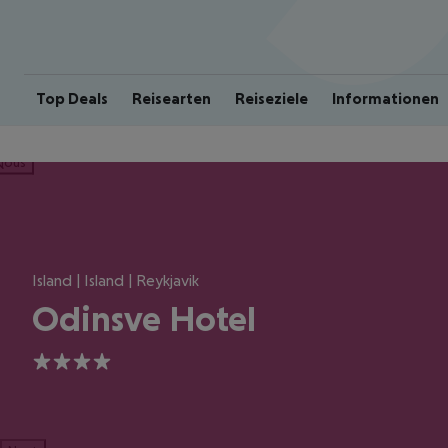
Top Deals
Reisearten
Reiseziele
Informationen
ious
Island | Island | Reykjavik
Odinsve Hotel
4