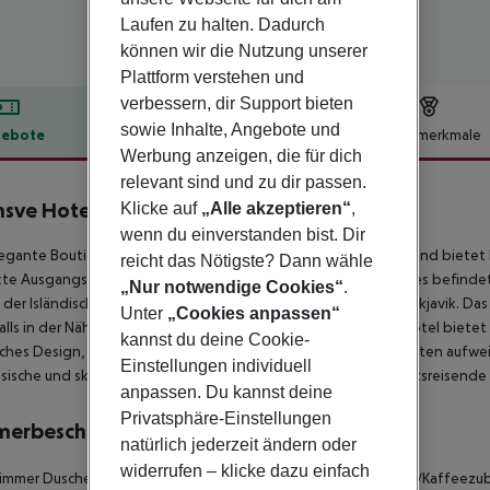
Laufen zu halten. Dadurch
können wir die Nutzung unserer
Plattform verstehen und
verbessern, dir Support bieten
sowie Inhalte, Angebote und
ebote
Hotelbeschreibung
Hotelmerkmale
Werbung anzeigen, die für dich
lbeschreibung
relevant sind und zu dir passen.
sve Hotel
Klicke auf
„Alle akzeptieren“
,
4
wenn du einverstanden bist. Dir
egante Boutique-Hotel liegt in der Innenstadt von Reykjavik und bietet 
reicht das Nötigste? Dann wähle
te Ausgangspunkt, um das Stadtzentrum zu erkunden, denn es befindet s
„Nur notwendige Cookies“
.
, der Isländischen Oper und der Haupteinkaufsstraßen von Reykjavik. Das
Unter
„Cookies anpassen“
lls in der Nähe. Das im frühen 19. Jahrhundert erbaute Stadthotel bietet
kannst du deine Cookie-
sches Design, komfortable Möbel und moderne Annehmlichkeiten aufwei
Einstellungen individuell
sische und skandinavische Küche genießen, während Geschäftsreisende
anpassen. Du kannst deine
Privatsphäre-Einstellungen
merbeschreibung
natürlich jederzeit ändern oder
widerrufen – klicke dazu einfach
mmer Dusche Haartrockner Direktwahltelefon Fernseher Tee-/Kaffeezuber