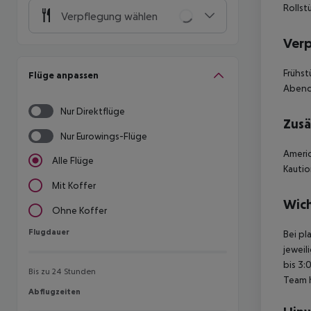
Rollst
Verpflegung wählen
Ver
Frühst
Flüge anpassen
Abend
Nur Direktflüge
Zusä
Nur Eurowings-Flüge
Americ
Alle Flüge
Kautio
Mit Koffer
Wich
Ohne Koffer
Flugdauer
Flugdauer
Bei pl
jeweil
bis 3:
Bis zu 24 Stunden
Team 
Abflugzeiten
Abflugzeiten