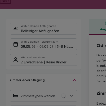
Next
Wähle deinen Abflughafen
Ang
Beliebiger Abflughafen
Hote
Wähle deinen Reisezeitraum
Odin
09.08.26
–
07.08.27
5-8 Nächte
Das el
Wer wird verreisen
perfek
2 Erwachsene
Keine Kinder
Island
ebenfa
nordi
Zimmer & Verpflegung
franzö
Zim
Zimmertypen wählen
Badezi