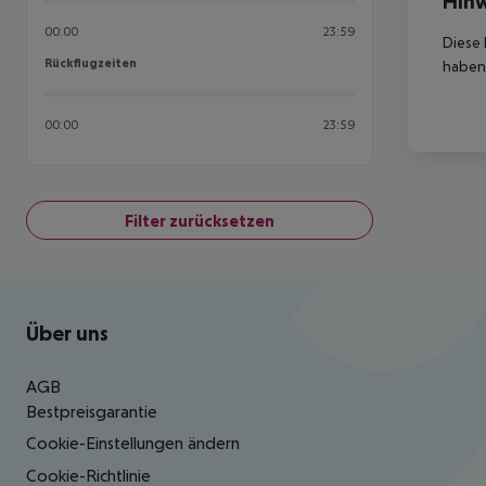
Hinw
00:00
23:59
Diese 
Rückflugzeiten
Rückflugzeiten
haben,
00:00
23:59
Filter zurücksetzen
Footer
Footer navigation
Über uns
AGB
Bestpreisgarantie
Cookie-Einstellungen ändern
Cookie-Richtlinie