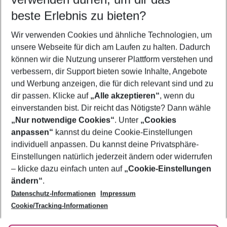
12.08.26
–
10.08.27
5-8 Nächte
beste Erlebnis zu bieten?
Wer wird verreisen
Wir verwenden Cookies und ähnliche Technologien, um
2 Erwachsene
Keine Kinder
unsere Webseite für dich am Laufen zu halten. Dadurch
können wir die Nutzung unserer Plattform verstehen und
Mehr Filter anzeigen
verbessern, dir Support bieten sowie Inhalte, Angebote
und Werbung anzeigen, die für dich relevant sind und zu
dir passen. Klicke auf
„Alle akzeptieren“
, wenn du
einverstanden bist. Dir reicht das Nötigste? Dann wähle
„Nur notwendige Cookies“
. Unter
„Cookies
anpassen“
kannst du deine Cookie-Einstellungen
Footer
Footer navigation
individuell anpassen. Du kannst deine Privatsphäre-
Über uns
Einstellungen natürlich jederzeit ändern oder widerrufen
AGB
– klicke dazu einfach unten auf
„Cookie-Einstellungen
Service & Hilfe
Bestpreisgarantie
ändern“
.
Datenschutz-Informationen
Impressum
Agenturbetreuung
Cookie-Einstellungen ändern
Folge uns
Barrierefreies Reisen
Cookie/Tracking-Informationen
Cookie-Richtlinie
Check-in
Datenschutz