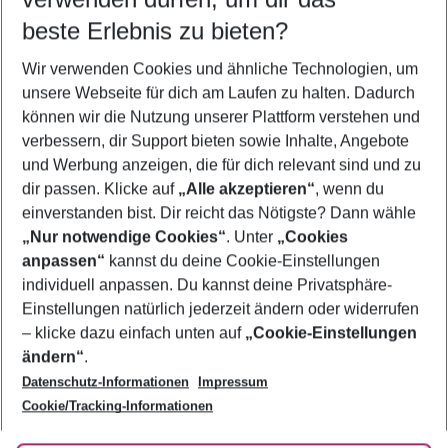
10.08.26
–
08.08.27
5-8 Nächte
beste Erlebnis zu bieten?
Wer wird verreisen
Wir verwenden Cookies und ähnliche Technologien, um
2 Erwachsene
Keine Kinder
unsere Webseite für dich am Laufen zu halten. Dadurch
können wir die Nutzung unserer Plattform verstehen und
Mehr Filter anzeigen
verbessern, dir Support bieten sowie Inhalte, Angebote
und Werbung anzeigen, die für dich relevant sind und zu
dir passen. Klicke auf
„Alle akzeptieren“
, wenn du
einverstanden bist. Dir reicht das Nötigste? Dann wähle
„Nur notwendige Cookies“
. Unter
„Cookies
anpassen“
kannst du deine Cookie-Einstellungen
Footer
Footer navigation
individuell anpassen. Du kannst deine Privatsphäre-
Über uns
Einstellungen natürlich jederzeit ändern oder widerrufen
AGB
– klicke dazu einfach unten auf
„Cookie-Einstellungen
Service & Hilfe
Bestpreisgarantie
ändern“
.
Datenschutz-Informationen
Impressum
Agenturbetreuung
Cookie-Einstellungen ändern
Folge uns
Barrierefreies Reisen
Cookie/Tracking-Informationen
Cookie-Richtlinie
Check-in
Datenschutz