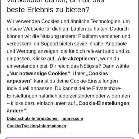
08.08.26
–
06.08.27
5-8 Nächte
beste Erlebnis zu bieten?
Wer wird verreisen
Wir verwenden Cookies und ähnliche Technologien, um
2 Erwachsene
Keine Kinder
unsere Webseite für dich am Laufen zu halten. Dadurch
können wir die Nutzung unserer Plattform verstehen und
Mehr Filter anzeigen
verbessern, dir Support bieten sowie Inhalte, Angebote
und Werbung anzeigen, die für dich relevant sind und zu
dir passen. Klicke auf
„Alle akzeptieren“
, wenn du
einverstanden bist. Dir reicht das Nötigste? Dann wähle
„Nur notwendige Cookies“
. Unter
„Cookies
anpassen“
kannst du deine Cookie-Einstellungen
Footer
Footer navigation
individuell anpassen. Du kannst deine Privatsphäre-
Über uns
Einstellungen natürlich jederzeit ändern oder widerrufen
AGB
– klicke dazu einfach unten auf
„Cookie-Einstellungen
Service & Hilfe
Bestpreisgarantie
ändern“
.
Datenschutz-Informationen
Impressum
Agenturbetreuung
Cookie-Einstellungen ändern
Folge uns
Barrierefreies Reisen
Cookie/Tracking-Informationen
Cookie-Richtlinie
Check-in
Datenschutz