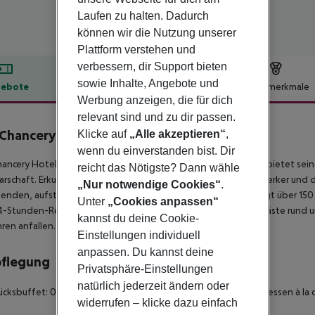
Laufen zu halten. Dadurch
können wir die Nutzung unserer
Plattform verstehen und
verbessern, dir Support bieten
sowie Inhalte, Angebote und
ebote
Hotelbeschreibung
Hotelmerkmale
Werbung anzeigen, die für dich
lbeschreibung
relevant sind und zu dir passen.
Chancery Hotel
Klicke auf
„Alle akzeptieren“
,
4
wenn du einverstanden bist. Dir
ancery Hotel im Herzen von Dublin 8 in der Ship Street Great bietet sein
reicht das Nötigste? Dann wähle
rschaft. Erkunde historische Wahrzeichen, lokale Kunsthandwerker und 
„Nur notwendige Cookies“
.
enden, aufstrebenden Viertel. Das 2024 erbaute Hotel verfügt über 150
Unter
„Cookies anpassen“
4-Stunden-Rezeption stellt sicher, dass die Bedürfnisse der Gäste rund u
kannst du deine Cookie-
en anfallen.
Einstellungen individuell
anpassen. Du kannst deine
pflegung
Privatsphäre-Einstellungen
natürlich jederzeit ändern oder
ücksbuffet: 07:00:00 - 10:30:00 Mittagessen à la carte Abendessen à la 
widerrufen – klicke dazu einfach