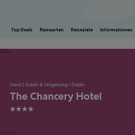
Top Deals
Reisearten
Reiseziele
Informationen
ious
Irland | Dublin & Umgebung | Dublin
The Chancery Hotel
4