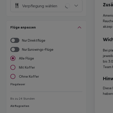
Zusä
Verpflegung wählen
Americ
Rauche
akzep 
Flüge anpassen
Wich
Nur Direktflüge
Nur Eurowings-Flüge
Bei pl
jeweil
Alle Flüge
bis 3:
Team 
Mit Koffer
Ohne Koffer
Hinw
Flugdauer
Flugdauer
Diese 
haben,
Bis zu 24 Stunden
Abflugzeiten
Abflugzeiten