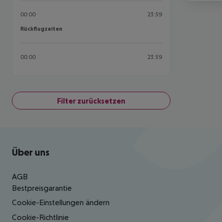
00:00
23:59
Rückflugzeiten
Rückflugzeiten
00:00
23:59
Filter zurücksetzen
Footer
Footer navigation
Über uns
AGB
Bestpreisgarantie
Cookie-Einstellungen ändern
Cookie-Richtlinie