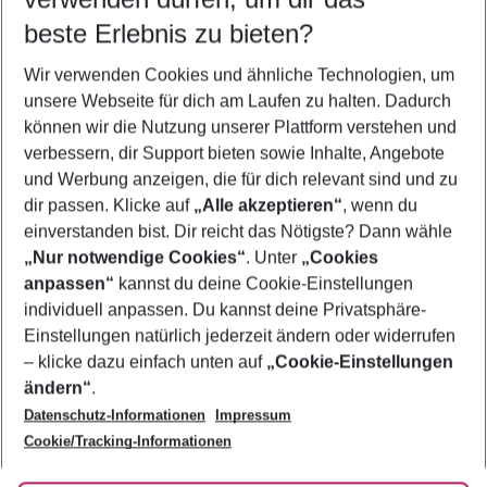
08.08.26
–
06.08.27
5-8 Nächte
beste Erlebnis zu bieten?
Wer wird verreisen
Wir verwenden Cookies und ähnliche Technologien, um
2 Erwachsene
Keine Kinder
unsere Webseite für dich am Laufen zu halten. Dadurch
können wir die Nutzung unserer Plattform verstehen und
Mehr Filter anzeigen
verbessern, dir Support bieten sowie Inhalte, Angebote
und Werbung anzeigen, die für dich relevant sind und zu
dir passen. Klicke auf
„Alle akzeptieren“
, wenn du
einverstanden bist. Dir reicht das Nötigste? Dann wähle
„Nur notwendige Cookies“
. Unter
„Cookies
anpassen“
kannst du deine Cookie-Einstellungen
Footer
Footer navigation
individuell anpassen. Du kannst deine Privatsphäre-
Über uns
Einstellungen natürlich jederzeit ändern oder widerrufen
AGB
– klicke dazu einfach unten auf
„Cookie-Einstellungen
Service & Hilfe
Bestpreisgarantie
ändern“
.
Datenschutz-Informationen
Impressum
Agenturbetreuung
Cookie-Einstellungen ändern
Folge uns
Barrierefreies Reisen
Cookie/Tracking-Informationen
Cookie-Richtlinie
Check-in
Datenschutz