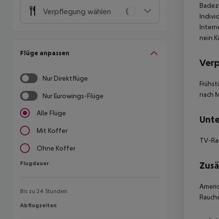
Badez
Verpflegung wählen
Indivi
Intern
nein K
Flüge anpassen
Ver
Nur Direktflüge
Frühst
nach 
Nur Eurowings-Flüge
Alle Flüge
Unte
Mit Koffer
TV-R
Ohne Koffer
Flugdauer
Zusä
Flugdauer
Americ
Bis zu 24 Stunden
Rauche
Abflugzeiten
Abflugzeiten