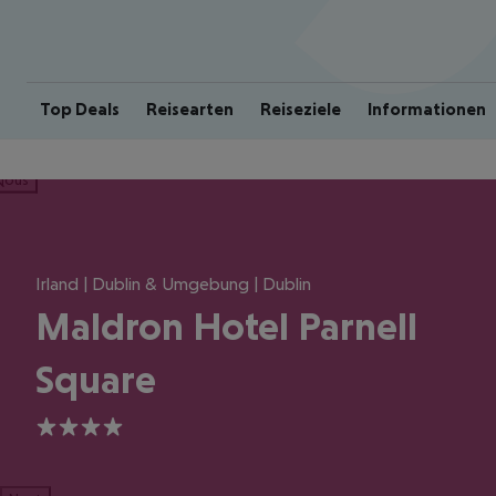
Top Deals
Reisearten
Reiseziele
Informationen
ious
Irland | Dublin & Umgebung | Dublin
Maldron Hotel Parnell
Square
4