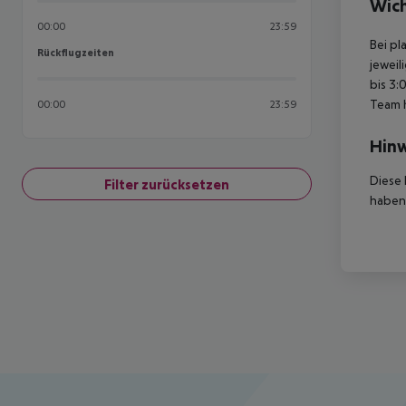
Wich
00:00
23:59
Bei pl
Rückflugzeiten
Rückflugzeiten
jeweil
bis 3:
Team 
00:00
23:59
Hinw
Diese 
Filter zurücksetzen
haben,
Footer