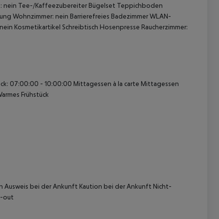
: nein Tee-/Kaffeezubereiter Bügelset Teppichboden
Heizung Wohnzimmer: nein Barrierefreies Badezimmer WLAN-
nein Kosmetikartikel Schreibtisch Hosenpresse Raucherzimmer:
k: 07:00:00 - 10:00:00 Mittagessen à la carte Mittagessen
 akzeptieren
armes Frühstück
n Ausweis bei der Ankunft Kaution bei der Ankunft Nicht-
k-out