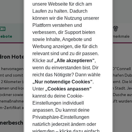
unsere Webseite für dich am
Laufen zu halten. Dadurch
können wir die Nutzung unserer
Plattform verstehen und
verbessern, dir Support bieten
ebote
Hotelbeschreibung
Hotelmerkmale
sowie Inhalte, Angebote und
lbeschreibung
Werbung anzeigen, die für dich
relevant sind und zu dir passen.
ron Hotel Parnell Square
Klicke auf
„Alle akzeptieren“
,
4
wenn du einverstanden bist. Dir
 hervorragend gelegene Hotel ist nur 3 Gehminuten von der O''Connell S
reicht das Nötigste? Dann wähle
nt und somit ideal für einen Städtetrip. Das Hotel ist vom Flughafen Dub
, 2 Kilometer (ca. 25 Minuten mit dem Auto) vom Flughafen entfernt. Die 
„Nur notwendige Cookies“
.
amen und komfortablen Aufenthalt inmitten der geschäftigen Stadt. Je
Unter
„Cookies anpassen“
ockner sowie einem eigenen Badezimmer mit Badewanne und Dusche ausg
kannst du deine Cookie-
emaßnahmen umgesetzt, die von Bureau Veritas streng geprüft wurden, 
Einstellungen individuell
m-Zertifikat ausgezeichnet.
anpassen. Du kannst deine
Privatsphäre-Einstellungen
merbeschreibung
natürlich jederzeit ändern oder
widerrufen – klicke dazu einfach