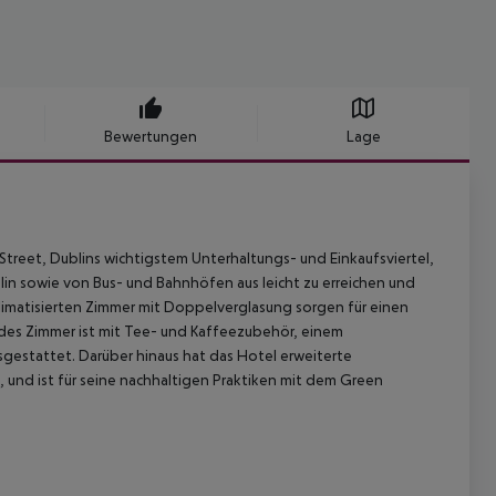
Bewertungen
Lage
treet, Dublins wichtigstem Unterhaltungs- und Einkaufsviertel,
lin sowie von Bus- und Bahnhöfen aus leicht zu erreichen und
klimatisierten Zimmer mit Doppelverglasung sorgen für einen
des Zimmer ist mit Tee- und Kaffeezubehör, einem
estattet. Darüber hinaus hat das Hotel erweiterte
und ist für seine nachhaltigen Praktiken mit dem Green