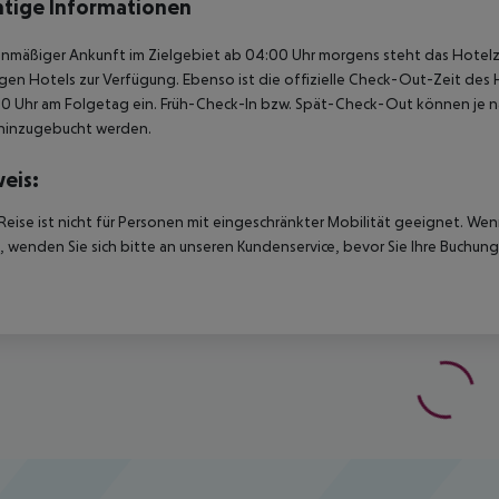
tige Informationen
anmäßiger Ankunft im Zielgebiet ab 04:00 Uhr morgens steht das Hotelz
igen Hotels zur Verfügung. Ebenso ist die offizielle Check-Out-Zeit des 
00 Uhr am Folgetag ein. Früh-Check-In bzw. Spät-Check-Out können je n
hinzugebucht werden.
eis:
Reise ist nicht für Personen mit eingeschränkter Mobilität geeignet. We
 wenden Sie sich bitte an unseren Kundenservice, bevor Sie Ihre Buchung