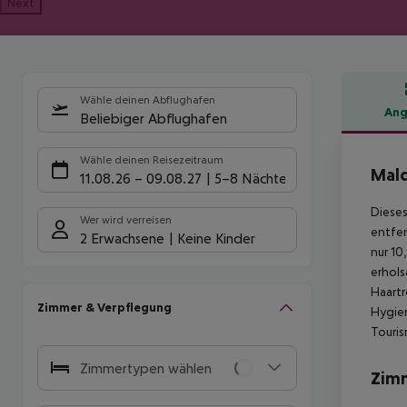
Next
Wähle deinen Abflughafen
Ang
Beliebiger Abflughafen
Hote
Wähle deinen Reisezeitraum
Mald
11.08.26
–
09.08.27
5-8 Nächte
Dieses
Wer wird verreisen
entfer
2 Erwachsene
Keine Kinder
nur 10
erhols
Haartr
Zimmer & Verpflegung
Hygien
Touris
Zimmertypen wählen
Zim