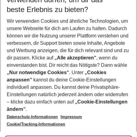
10.08.26
–
08.08.27
5-8 Nächte
beste Erlebnis zu bieten?
Wer wird verreisen
Wir verwenden Cookies und ähnliche Technologien, um
2 Erwachsene
Keine Kinder
unsere Webseite für dich am Laufen zu halten. Dadurch
können wir die Nutzung unserer Plattform verstehen und
Mehr Filter anzeigen
verbessern, dir Support bieten sowie Inhalte, Angebote
und Werbung anzeigen, die für dich relevant sind und zu
dir passen. Klicke auf
„Alle akzeptieren“
, wenn du
einverstanden bist. Dir reicht das Nötigste? Dann wähle
„Nur notwendige Cookies“
. Unter
„Cookies
anpassen“
kannst du deine Cookie-Einstellungen
Footer
Footer navigation
individuell anpassen. Du kannst deine Privatsphäre-
Über uns
Einstellungen natürlich jederzeit ändern oder widerrufen
AGB
– klicke dazu einfach unten auf
„Cookie-Einstellungen
Service & Hilfe
Bestpreisgarantie
ändern“
.
Datenschutz-Informationen
Impressum
Agenturbetreuung
Cookie-Einstellungen ändern
Folge uns
Barrierefreies Reisen
Cookie/Tracking-Informationen
Cookie-Richtlinie
Check-in
Datenschutz