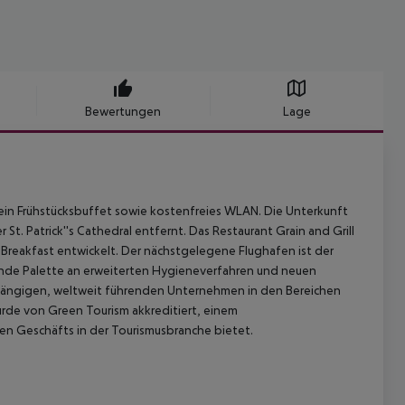
Bewertungen
Lage
 ein Frühstücksbuffet sowie kostenfreies WLAN. Die Unterkunft
St. Patrick''s Cathedral entfernt. Das Restaurant Grain and Grill
y Breakfast entwickelt. Der nächstgelegene Flughafen ist der
sende Palette an erweiterten Hygieneverfahren und neuen
bhängigen, weltweit führenden Unternehmen in den Bereichen
urde von Green Tourism akkreditiert, einem
gen Geschäfts in der Tourismusbranche bietet.