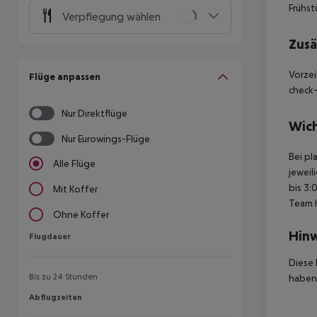
Frühst
Verpflegung wählen
Zusä
Vorzei
Flüge anpassen
check-
Nur Direktflüge
Wich
Nur Eurowings-Flüge
Bei pl
Alle Flüge
jeweil
bis 3:
Mit Koffer
Team 
Ohne Koffer
Hinw
Flugdauer
Flugdauer
Diese 
Bis zu 24 Stunden
haben,
Abflugzeiten
Abflugzeiten