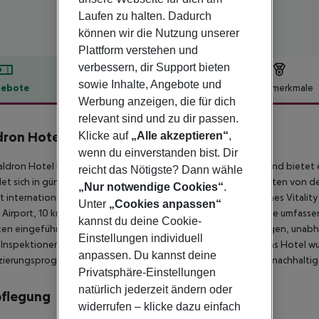
Laufen zu halten. Dadurch
können wir die Nutzung unserer
Plattform verstehen und
verbessern, dir Support bieten
sowie Inhalte, Angebote und
ebote
Hotelbeschreibung
Hotelmerkmale
Werbung anzeigen, die für dich
lbeschreibung
relevant sind und zu dir passen.
ron Hotel Kevin Street
Klicke auf
„Alle akzeptieren“
,
4
wenn du einverstanden bist. Dir
ldron Hotel Kevin Street liegt günstig im Herzen von Dublin und bietet
reicht das Nötigste? Dann wähle
et sich in günstiger Lage im Dublin City Centre, nur 5 Gehminuten von der 
„Nur notwendige Cookies“
.
rt internationale Küche und die Maldron Hotels haben ihr eigenes Vitalit
Unter
„Cookies anpassen“
 Airport, 10 km von der Unterkunft entfernt. Das Hotel hat eine umfas
kannst du deine Cookie-
ken eingeführt, die von Bureau Veritas, einem vertrauenswürdigen, una
Einstellungen individuell
 Inspektionen und Zertifizierungen, streng geprüft wurden. Das Hotel w
anpassen. Du kannst deine
izierungsprogramm, das einen Rahmen für die Erreichung eines nachhalti
Privatsphäre-Einstellungen
natürlich jederzeit ändern oder
pflegung
widerrufen – klicke dazu einfach