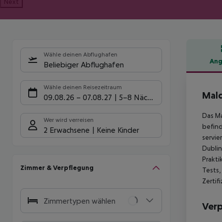
Next
Wähle deinen Abflughafen
Ang
Beliebiger Abflughafen
Hote
Wähle deinen Reisezeitraum
Mald
09.08.26
–
07.08.27
5-8 Nächte
Das Ma
Wer wird verreisen
befind
2 Erwachsene
Keine Kinder
servie
Dublin
Prakti
Zimmer & Verpflegung
Tests,
Zertif
Zimmertypen wählen
Ver