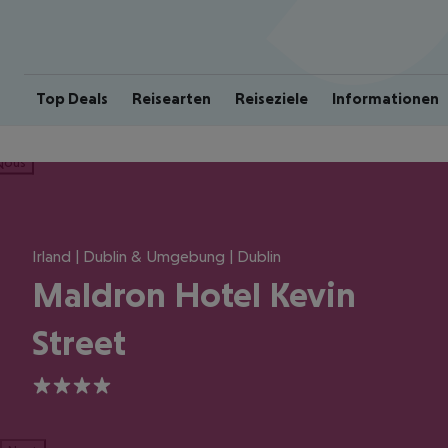
Top Deals
Reisearten
Reiseziele
Informationen
ious
Irland | Dublin & Umgebung | Dublin
Maldron Hotel Kevin
Street
4