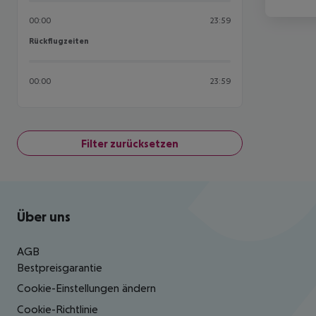
00:00
23:59
Rückflugzeiten
Rückflugzeiten
00:00
23:59
Filter zurücksetzen
Footer
Footer navigation
Über uns
AGB
Bestpreisgarantie
Cookie-Einstellungen ändern
Cookie-Richtlinie