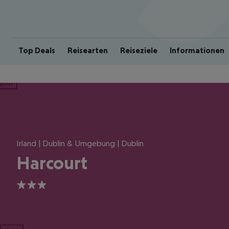
Top Deals
Reisearten
Reiseziele
Informationen
ious
Irland | Dublin & Umgebung | Dublin
Harcourt
3