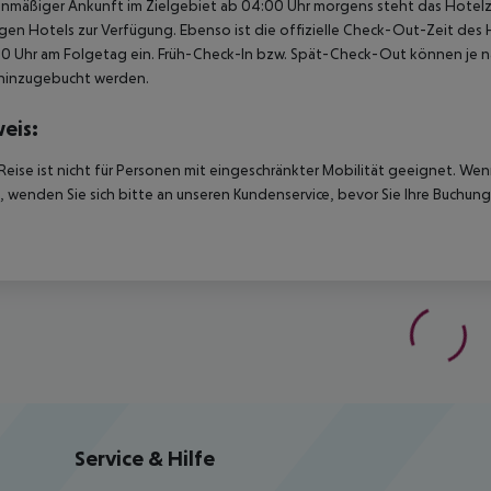
anmäßiger Ankunft im Zielgebiet ab 04:00 Uhr morgens steht das Hotelz
igen Hotels zur Verfügung. Ebenso ist die offizielle Check-Out-Zeit des 
00 Uhr am Folgetag ein. Früh-Check-In bzw. Spät-Check-Out können je n
hinzugebucht werden.
eis:
Reise ist nicht für Personen mit eingeschränkter Mobilität geeignet. We
 wenden Sie sich bitte an unseren Kundenservice, bevor Sie Ihre Buchung
Service & Hilfe