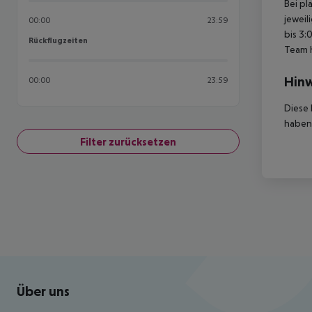
Bei pl
jeweil
00:00
23:59
bis 3:
Rückflugzeiten
Rückflugzeiten
Team 
Hinw
00:00
23:59
Diese 
haben,
Filter zurücksetzen
Footer
Footer navigation
Über uns