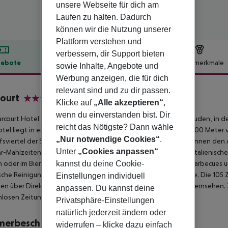
unsere Webseite für dich am
Laufen zu halten. Dadurch
können wir die Nutzung unserer
Plattform verstehen und
verbessern, dir Support bieten
ebote
Hotelbeschreibung
Hotelmerkmale
sowie Inhalte, Angebote und
Werbung anzeigen, die für dich
lbeschreibung
relevant sind und zu dir passen.
ourt
Klicke auf
„Alle akzeptieren“
,
3
wenn du einverstanden bist. Dir
rcourt Hotel in Dublin befindet sich in 8 georgianischen Gebäuden, in 
reicht das Nötigste? Dann wähle
tel liegt in einer der angesagtesten Gegenden Dublins, nur 500 Meter 
„Nur notwendige Cookies“
.
fsviertel der Stadt entfernt. Die Gäste des Harcourt Hotels können den
Unter
„Cookies anpassen“
r-Mahlzeiten serviert. Alternativ können die Gäste aus einem italienisc
kannst du deine Cookie-
 oder im Biergarten mit Wasserspiel bis spät in die Nacht bei Barbecues 
che Reinigungsdienste sowie einen begrenzten Zimmerservice. Die 105 Zim
Einstellungen individuell
en über Direktwahltelefone, Kaffeemaschinen und Satellitenfernsehen.
anpassen. Du kannst deine
nlosen Zeitungen ausgestattet.
Privatsphäre-Einstellungen
natürlich jederzeit ändern oder
merbeschreibung
widerrufen – klicke dazu einfach