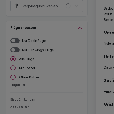
Verpflegung wählen
Badezi
Rollst
Bestel
Flüge anpassen
Ver
Nur Direktflüge
Frühst
Nur Eurowings-Flüge
Unte
Alle Flüge
Disco 
Mit Koffer
Ohne Koffer
Zusä
Flugdauer
Flugdauer
Americ
Bis zu 24 Stunden
Wich
Abflugzeiten
Abflugzeiten