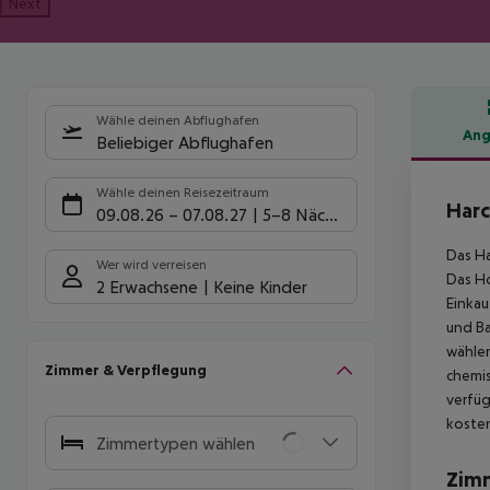
Next
Wähle deinen Abflughafen
Ang
Beliebiger Abflughafen
Hote
Wähle deinen Reisezeitraum
Harc
09.08.26
–
07.08.27
5-8 Nächte
Das Ha
Wer wird verreisen
Das Ho
2 Erwachsene
Keine Kinder
Einkau
und Ba
wählen
Zimmer & Verpflegung
chemis
verfüg
koste
Zimmertypen wählen
Zim