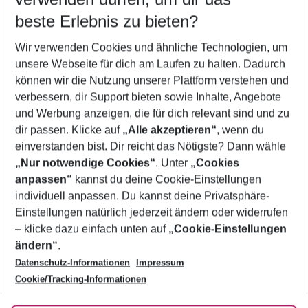
10.08.26
–
08.08.27
5-8 Nächte
beste Erlebnis zu bieten?
Wer wird verreisen
Wir verwenden Cookies und ähnliche Technologien, um
2 Erwachsene
Keine Kinder
unsere Webseite für dich am Laufen zu halten. Dadurch
können wir die Nutzung unserer Plattform verstehen und
Mehr Filter anzeigen
verbessern, dir Support bieten sowie Inhalte, Angebote
und Werbung anzeigen, die für dich relevant sind und zu
dir passen. Klicke auf
„Alle akzeptieren“
, wenn du
einverstanden bist. Dir reicht das Nötigste? Dann wähle
„Nur notwendige Cookies“
. Unter
„Cookies
anpassen“
kannst du deine Cookie-Einstellungen
Footer
Footer navigation
individuell anpassen. Du kannst deine Privatsphäre-
Über uns
Einstellungen natürlich jederzeit ändern oder widerrufen
AGB
– klicke dazu einfach unten auf
„Cookie-Einstellungen
Service & Hilfe
Bestpreisgarantie
ändern“
.
Datenschutz-Informationen
Impressum
Agenturbetreuung
Cookie-Einstellungen ändern
Folge uns
Barrierefreies Reisen
Cookie/Tracking-Informationen
Cookie-Richtlinie
Check-in
Datenschutz