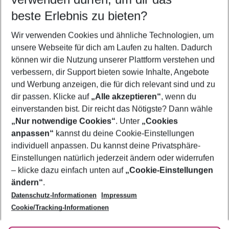
08.08.26
–
06.08.27
5-8 Nächte
beste Erlebnis zu bieten?
Wer wird verreisen
Wir verwenden Cookies und ähnliche Technologien, um
2 Erwachsene
Keine Kinder
unsere Webseite für dich am Laufen zu halten. Dadurch
können wir die Nutzung unserer Plattform verstehen und
Mehr Filter anzeigen
verbessern, dir Support bieten sowie Inhalte, Angebote
und Werbung anzeigen, die für dich relevant sind und zu
dir passen. Klicke auf
„Alle akzeptieren“
, wenn du
einverstanden bist. Dir reicht das Nötigste? Dann wähle
„Nur notwendige Cookies“
. Unter
„Cookies
anpassen“
kannst du deine Cookie-Einstellungen
Footer
Footer navigation
individuell anpassen. Du kannst deine Privatsphäre-
Über uns
Einstellungen natürlich jederzeit ändern oder widerrufen
AGB
– klicke dazu einfach unten auf
„Cookie-Einstellungen
Service & Hilfe
Bestpreisgarantie
ändern“
.
Datenschutz-Informationen
Impressum
Agenturbetreuung
Cookie-Einstellungen ändern
Folge uns
Barrierefreies Reisen
Cookie/Tracking-Informationen
Cookie-Richtlinie
Check-in
Datenschutz