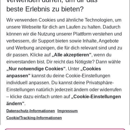
08.08.26
–
06.08.27
5-8 Nächte
beste Erlebnis zu bieten?
Wer wird verreisen
Wir verwenden Cookies und ähnliche Technologien, um
2 Erwachsene
Keine Kinder
unsere Webseite für dich am Laufen zu halten. Dadurch
können wir die Nutzung unserer Plattform verstehen und
Mehr Filter anzeigen
verbessern, dir Support bieten sowie Inhalte, Angebote
und Werbung anzeigen, die für dich relevant sind und zu
dir passen. Klicke auf
„Alle akzeptieren“
, wenn du
einverstanden bist. Dir reicht das Nötigste? Dann wähle
„Nur notwendige Cookies“
. Unter
„Cookies
anpassen“
kannst du deine Cookie-Einstellungen
Footer
Footer navigation
individuell anpassen. Du kannst deine Privatsphäre-
Über uns
Einstellungen natürlich jederzeit ändern oder widerrufen
AGB
– klicke dazu einfach unten auf
„Cookie-Einstellungen
Service & Hilfe
Bestpreisgarantie
ändern“
.
Datenschutz-Informationen
Impressum
Agenturbetreuung
Cookie-Einstellungen ändern
Folge uns
Barrierefreies Reisen
Cookie/Tracking-Informationen
Cookie-Richtlinie
Check-in
Datenschutz