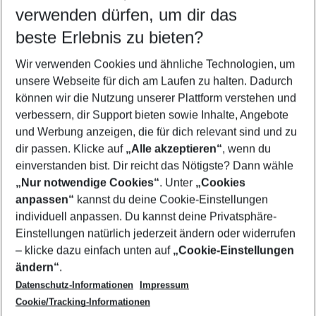
verwenden dürfen, um dir das
Wähle deinen Reisezeitraum
11.08.26
–
09.08.27
5-8 Nächte
beste Erlebnis zu bieten?
Wer wird verreisen
Wir verwenden Cookies und ähnliche Technologien, um
2 Erwachsene
Keine Kinder
unsere Webseite für dich am Laufen zu halten. Dadurch
können wir die Nutzung unserer Plattform verstehen und
Mehr Filter anzeigen
verbessern, dir Support bieten sowie Inhalte, Angebote
und Werbung anzeigen, die für dich relevant sind und zu
dir passen. Klicke auf
„Alle akzeptieren“
, wenn du
einverstanden bist. Dir reicht das Nötigste? Dann wähle
„Nur notwendige Cookies“
. Unter
„Cookies
anpassen“
kannst du deine Cookie-Einstellungen
Footer
Footer navigation
individuell anpassen. Du kannst deine Privatsphäre-
Über uns
Einstellungen natürlich jederzeit ändern oder widerrufen
AGB
– klicke dazu einfach unten auf
„Cookie-Einstellungen
Service & Hilfe
Bestpreisgarantie
ändern“
.
Datenschutz-Informationen
Impressum
Agenturbetreuung
Cookie-Einstellungen ändern
Folge uns
Barrierefreies Reisen
Cookie/Tracking-Informationen
Cookie-Richtlinie